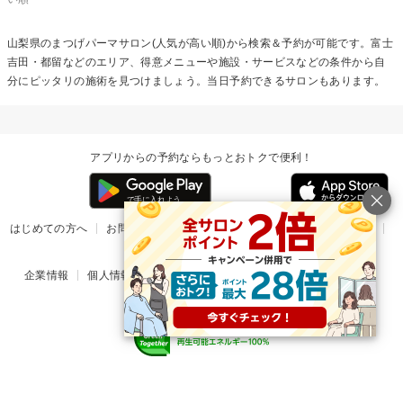
山梨県の
まつげパーマ
サロン(人気が高い順)から検索＆予約が可能です。富士
吉田・都留などのエリア、得意メニューや施設・サービスなどの条件から自
分にピッタリの施術を見つけましょう。当日予約できるサロンもあります。
アプリからの予約ならもっとおトクで便利！
はじめての方へ
お問い合わせ
ヘルプ
リリース情報
利用規約
掲載ご希望のサロン様
企業情報
個人情報保護方針
楽天のサービス一覧
アプリ一覧
© Rakuten Group, Inc.