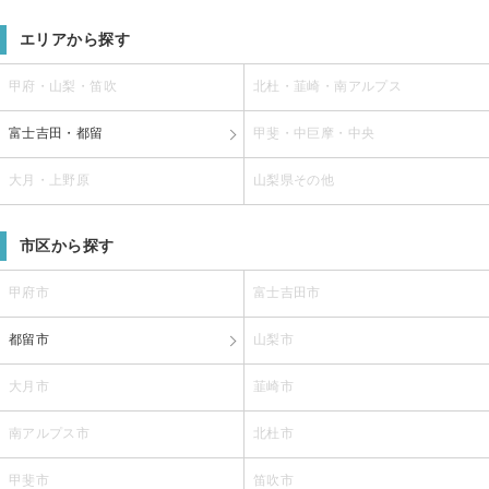
エリアから探す
甲府・山梨・笛吹
北杜・韮崎・南アルプス
富士吉田・都留
甲斐・中巨摩・中央
大月・上野原
山梨県その他
市区から探す
甲府市
富士吉田市
都留市
山梨市
大月市
韮崎市
南アルプス市
北杜市
甲斐市
笛吹市