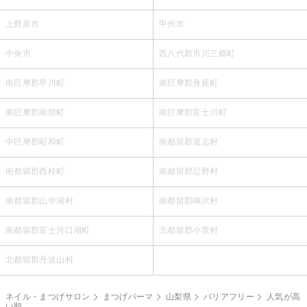
上野原市
甲州市
中央市
西八代郡市川三郷町
南巨摩郡早川町
南巨摩郡身延町
南巨摩郡南部町
南巨摩郡富士川町
中巨摩郡昭和町
南都留郡道志村
南都留郡西桂町
南都留郡忍野村
南都留郡山中湖村
南都留郡鳴沢村
南都留郡富士河口湖町
北都留郡小菅村
北都留郡丹波山村
ネイル・まつげサロン
まつげパーマ
山梨県
バリアフリー
人気が高
い順