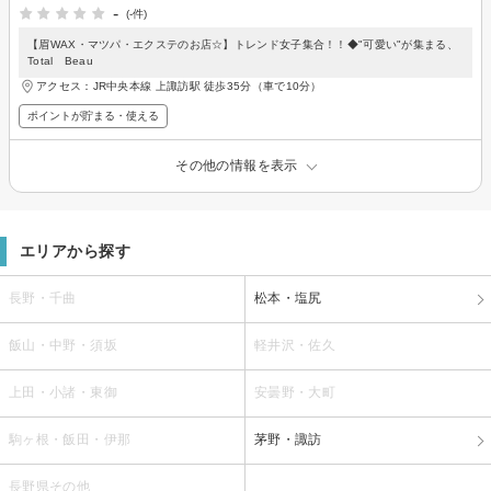
-
(-件)
【眉WAX・マツパ・エクステのお店☆】トレンド女子集合！！◆"可愛い"が集まる、
Total Beau
アクセス：JR中央本線 上諏訪駅 徒歩35分（車で10分）
ポイントが貯まる・使える
その他の情報を表示
エリアから探す
長野・千曲
松本・塩尻
飯山・中野・須坂
軽井沢・佐久
上田・小諸・東御
安曇野・大町
駒ヶ根・飯田・伊那
茅野・諏訪
長野県その他