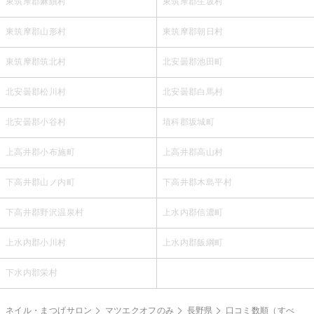
東筑摩郡麻績村
東筑摩郡生坂村
東筑摩郡山形村
東筑摩郡朝日村
東筑摩郡筑北村
北安曇郡池田町
北安曇郡松川村
北安曇郡白馬村
北安曇郡小谷村
埴科郡坂城町
上高井郡小布施町
上高井郡高山村
下高井郡山ノ内町
下高井郡木島平村
下高井郡野沢温泉村
上水内郡信濃町
上水内郡小川村
上水内郡飯綱町
下水内郡栄村
ネイル・まつげサロン
マツエクオフのみ
長野県
口コミ数順（すべ