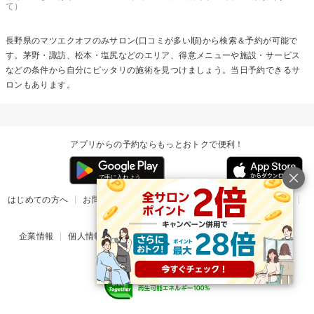
て）
長野県の
マツエクオフのみ
サロン(口コミが多い順)から検索＆予約が可能で
す。茅野・諏訪、松本・塩尻などのエリア、得意メニューや施設・サービス
などの条件から自分にピッタリの施術を見つけましょう。当日予約できるサ
ロンもあります。
アプリからの予約ならもっとおトクで便利！
はじめての方へ
お問い合わせ
ヘルプ
リリース情報
利用規約
掲載ご希望のサロン様
企業情報
個人情報保護方針
楽天のサービス一覧
アプリ一覧
© Rakuten Group, Inc.