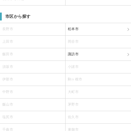
市区から探す
長野市
松本市
上田市
岡谷市
飯田市
諏訪市
須坂市
小諸市
伊那市
駒ヶ根市
中野市
大町市
飯山市
茅野市
塩尻市
佐久市
千曲市
東御市