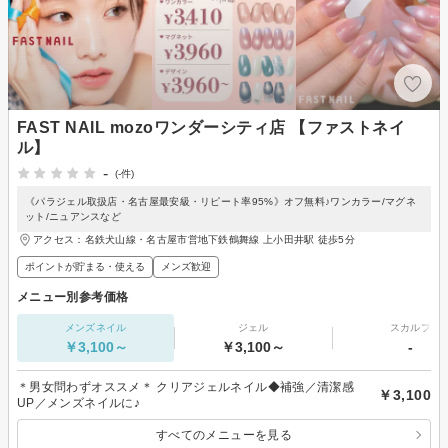
FAST NAIL mozoワンダーシティ店 【ファストネイ
ル】
-
(-件)
《パラジェル取扱店・名古屋最安級・リピート率95%》オフ無料♪ワンカラー/マグネ
ット/ニュアンスなど
アクセス：名鉄犬山線・名古屋市営地下鉄鶴舞線 上小田井駅 徒歩5分
ポイントが貯まる・使える
メンズ歓迎
メニュー別参考価格
メンズネイル
ジェル
スカルプ
￥3,100～
￥3,100～
-
＊男女問わずオススメ＊ クリアジェルネイル◆補強／清潔感
￥3,100
UP／メンズネイルに♪
すべてのメニューを見る