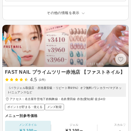
その他の情報を表示
FAST NAIL プライムツリー赤池店 【ファストネイル】
4.5
(1件)
《パラジェル取扱店・赤池最安級・リピート率95%》オフ無料♪ワンカラー/マグネッ
ト/ニュアンスなど
アクセス：名古屋市営地下鉄鶴舞線・名鉄豊田線 赤池(愛知)駅 徒歩4分
ポイントが貯まる・使える
メンズ歓迎
メニュー別参考価格
メンズネイル
ジェル
スカルプ
￥3,100～
￥3,100～
-