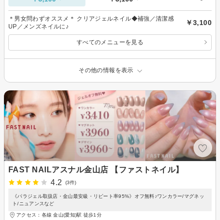
＊男女問わずオススメ＊ クリアジェルネイル◆補強／清潔感
￥3,100
UP／メンズネイルに♪
すべてのメニューを見る
その他の情報を表示
FAST NAILアスナル金山店 【ファストネイル】
4.2
(3件)
《パラジェル取扱店・金山最安級・リピート率95%》オフ無料♪ワンカラー/マグネッ
ト/ニュアンスなど
アクセス：各線 金山(愛知)駅 徒歩1分