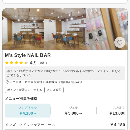
M's Style NAIL BAR
4.9
(15件)
ネイル＆脱毛サロン☆カフェ風なカジュアル空間でネイルや脱毛、フェイシャルなど
ができるサロン☆
アクセス：名古屋市営地下鉄名城線 矢場町駅 徒歩4分
ポイントが貯まる・使える
メンズ歓迎
メニュー別参考価格
メンズネイル
ジェル
スカルプ
￥4,180～
￥5,900～
￥13,090～
￥4,180
メンズ クイックケアーコース