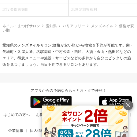
北設楽郡東栄町
北設楽郡豊根村
ネイル・まつげサロン
愛知県
バリアフリー
メンズネイル
価格が安
い順
愛知県の
メンズネイル
サロン(価格が安い順)から検索＆予約が可能です。栄・
矢場町・久屋大通、名駅周辺・中村公園・西区、大須・金山・熱田区などの
エリア、得意メニューや施設・サービスなどの条件から自分にピッタリの施
術を見つけましょう。当日予約できるサロンもあります。
アプリからの予約ならもっとおトクで便利！
はじめての方へ
お問い合わせ
ヘルプ
リリース情報
利用規約
掲載ご希望のサロン様
企業情報
個人情報保護方針
楽天のサービス一覧
アプリ一覧