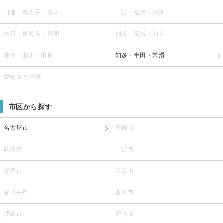
日進・長久手・みよし
一宮・稲沢・清洲
大府・東海市・豊明
刈谷・安城・知立
豊橋・豊川・田原
知多・半田・常滑
愛知県その他
市区から探す
名古屋市
豊橋市
岡崎市
一宮市
瀬戸市
半田市
春日井市
豊川市
津島市
碧南市