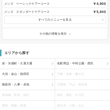
￥4,900
メンズ ベーシックケアーコース
￥5,840
メンズ スタンダードケアコース
すべてのメニューを見る
その他の情報を表示
エリアから探す
栄・矢場町・久屋大通
名駅周辺・中村公園・西区
大須・金山・熱田区
千種・名東・藤が丘
御器所・八事・赤池
大曽根・守山・尾張旭
新瑞橋・野並・緑区
南区・港区・中川区
豊田・岡崎・西尾
春日井・小牧・犬山