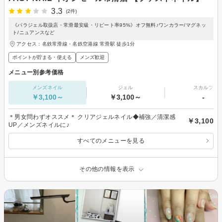
3.3
(2件)
《パラジェル取扱店・常滑最安級・リピート率95%》オフ無料♪ワンカラー/マグネッ
ト/ニュアンスなど
アクセス：名鉄常滑線・名鉄空港線 常滑駅 徒歩1分
ポイントが貯まる・使える
メンズ歓迎
メニュー別参考価格
メンズネイル
ジェル
スカルプ
￥3,100～
￥3,100～
-
＊男女問わずオススメ＊ クリアジェルネイル◆補強／清潔感
￥3,100
UP／メンズネイルに♪
すべてのメニューを見る
その他の情報を表示