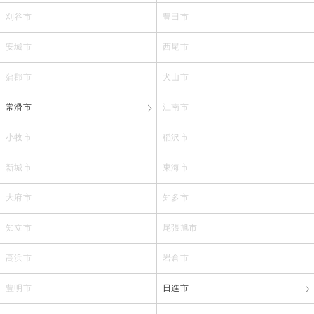
刈谷市
豊田市
安城市
西尾市
蒲郡市
犬山市
常滑市
江南市
小牧市
稲沢市
新城市
東海市
大府市
知多市
知立市
尾張旭市
高浜市
岩倉市
豊明市
日進市