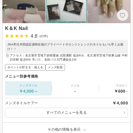
K＆K Nail
4.8
(22件)
JNA常任本部認定講師在籍のプライベートサロン☆トレンドのネイルもいち早くお届
け！！
アクセス：名古屋市営地下鉄桜通線 太閤通駅 徒歩8分、名古屋市営地下鉄東山線 中村
日赤駅 徒歩8分 市バス、名鉄バス大門通徒歩2分
ポイントが貯まる・使える
メンズ歓迎
メニュー別参考価格
メンズネイル
ジェル
スカルプ
￥4,000～
-
￥600～
￥4,000
メンズネイルケアー
すべてのメニューを見る
その他の情報を表示