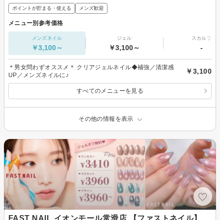
ポイントが貯まる・使える
メンズ歓迎
メニュー別参考価格
メンズネイル
ジェル
スカルプ
￥3,100～
￥3,100～
-
＊男女問わずオススメ＊ クリアジェルネイル◆補強／清潔感
￥3,100
UP／メンズネイルに♪
すべてのメニューを見る
その他の情報を表示
FAST NAIL イオンモール常滑店 【ファストネイル】