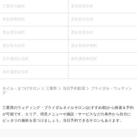
三重郡川越町
多気郡多気町
多気郡明和町
多気郡大台町
度会郡玉城町
度会郡度会町
度会郡大紀町
度会郡南伊勢町
北牟婁郡紀北町
南牟婁郡御浜町
南牟婁郡紀宝町
ネイル・まつげサロン
三重県
当日予約歓迎
ブライダル・ウェディン
グ
三重県の
ウェディング・ブライダルネイル
サロン(おすすめ順)から検索＆予約
が可能です。エリア、得意メニューや施設・サービスなどの条件から自分に
ピッタリの施術を見つけましょう。当日予約できるサロンもあります。