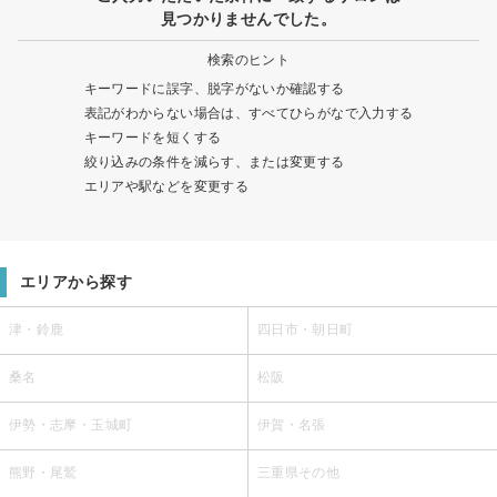
見つかりませんでした。
検索のヒント
キーワードに誤字、脱字がないか確認する
表記がわからない場合は、すべてひらがなで入力する
キーワードを短くする
絞り込みの条件を減らす、または変更する
エリアや駅などを変更する
エリアから探す
津・鈴鹿
四日市・朝日町
桑名
松阪
伊勢・志摩・玉城町
伊賀・名張
熊野・尾鷲
三重県その他