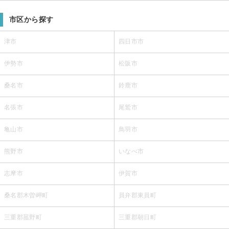
市区から探す
津市
四日市市
伊勢市
松阪市
桑名市
鈴鹿市
名張市
尾鷲市
亀山市
鳥羽市
熊野市
いなべ市
志摩市
伊賀市
桑名郡木曽岬町
員弁郡東員町
三重郡菰野町
三重郡朝日町