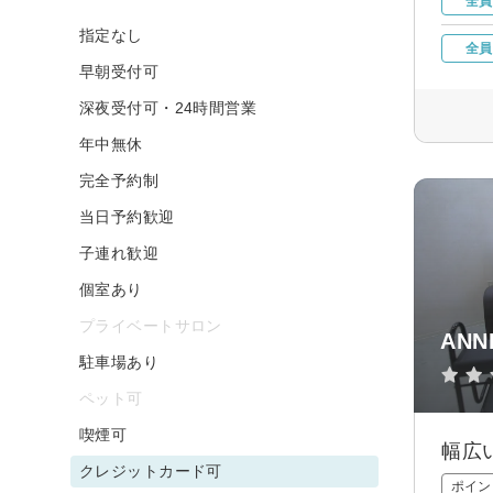
全員
指定なし
全員
早朝受付可
深夜受付可・24時間営業
年中無休
完全予約制
当日予約歓迎
子連れ歓迎
個室あり
プライベートサロン
AN
駐車場あり
ペット可
喫煙可
幅広
クレジットカード可
ポイン