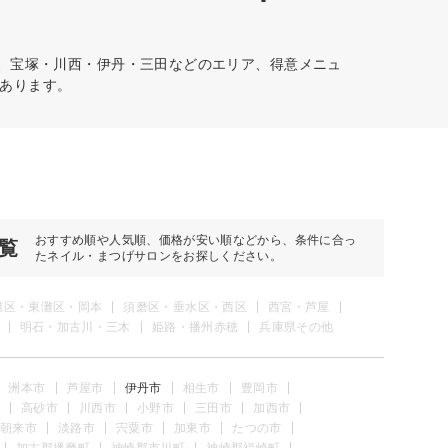
町、宝塚・川西・伊丹・三田などのエリア、得意メニュ
あります。
おすすめ順や人気順、価格が安い順などから、条件に合っ
覧
たネイル・まつげサロンをお探しください。
灘区・東灘区・岡本
須磨区・垂水区・西区
西宮・芦屋
明石・加古川・三木
姫路・播州赤穂
兵庫県その他
洲本市
芦屋市
伊丹市
相生市
豊岡市
高砂市
川西市
小野市
三田市
加西市
朝来市
淡路市
宍粟市
加東市
たつの市
加古郡播磨町
神崎郡市川町
神崎郡福崎町