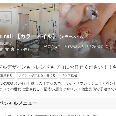
or nail 【カラーネイル】
(カラーネイル)
日掲載開始
アクセス：JR神戸線 元町(ＪＲ)駅 徒歩3分
-
(-件)
プルデザインもトレンドもプロにお任せください！！キ
日空席あり
ポイントが貯まる・使える
メンズ歓迎
(JR)駅徒歩3分♪♪》癒しのオアシスで、心からリフレッシュ！カウ
すべての世代に愛される、幅広い層向けサロン！個室完備で子連れで
ペシャルメニュー