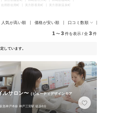
佐用郡佐用町
美方郡香美町
美方郡新温泉町
人気が高い順
価格が安い順
口コミ数順
1
3
3
〜
件を表示 / 全
件
決定しています。
&ネイルサロン〜
(ビューティデザインモア
阪急神戸本線 神戸三宮駅 徒歩6分