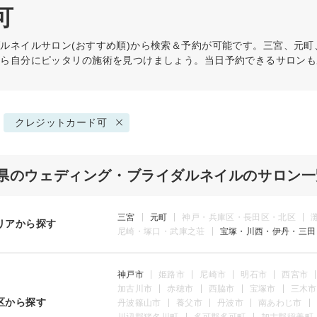
可
ダルネイル
サロン(おすすめ順)から検索＆予約が可能です。三宮、元
から自分にピッタリの施術を見つけましょう。当日予約できるサロンも
クレジットカード可
県のウェディング・ブライダルネイルのサロン一
三宮
元町
神戸・兵庫区・長田区・北区
リアから探す
尼崎・塚口・武庫之荘
宝塚・川西・伊丹・三田
神戸市
姫路市
尼崎市
明石市
西宮市
加古川市
赤穂市
西脇市
宝塚市
三木市
区から探す
丹波篠山市
養父市
丹波市
南あわじ市
川辺郡猪名川町
多可郡多可町
加古郡稲美町