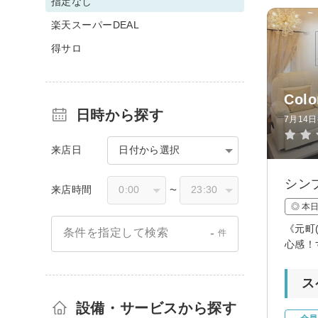
指定なし
楽天スーパーDEAL
得サロ
Col
日時から探す
7月14
来店日
日付から選択
シン
来店時間
〜
◎ 本
《元町
-
条件を指定して検索
件
心感！
ス
設備・サービスから探す