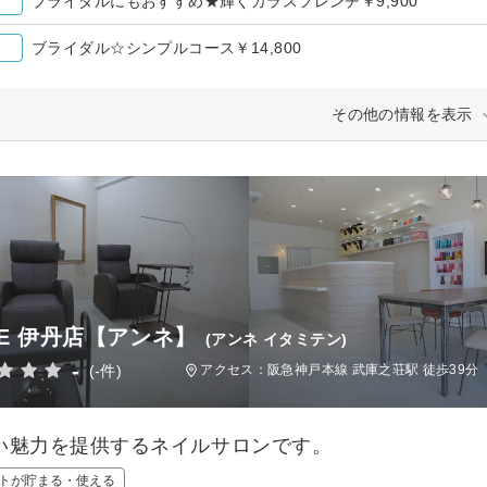
ブライダルにもおすすめ★輝くガラスフレンチ￥9,900
ブライダル☆シンプルコース￥14,800
その他の情報を表示
NE 伊丹店【アンネ】
(アンネ イタミテン)
-
(-件)
アクセス：阪急神戸本線 武庫之荘駅 徒歩39分
い魅力を提供するネイルサロンです。
トが貯まる・使える