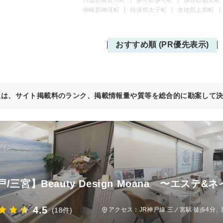
神崎郡神河町
揖保郡太子町
赤穂郡上郡町
おすすめ順 (PR優先表示)
位は、サイト掲載料のランク、掲載情報量や質等を総合的に勘案して
/三宮】Beauty Design Moana 〜エステ
4.5
(18件)
アクセス：JR神戸線 三ノ宮駅 徒歩4分、