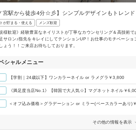
ノ宮駅から徒歩4分☆彡】シンプルデザインもトレン
トが貯まる・使える
メンズ歓迎
規様歓迎》経験豊富なネイリストが丁寧なカウンセリング＆高技術で
足サロン♪指先をキレイにしてテンションUP！お仕事のモチベーショ
しょう！！ご来店お待ちしております。
ペシャルメニュー
【学割｜24歳以下】ワンカラーネイル or ラメグラ￥3,800
《満足度当店No.1》【韓国で大人気☆】マグネットネイル￥6,00
＜オフ込み価格＞グラデーション or ミラー(ベースカラーあり)￥6
その他の情報を表示