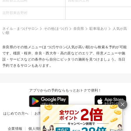
吉野郡上北山村
吉野郡川上村
吉野郡東吉野村
ネイル・まつげサロン
その他(まつげ)
奈良県
駐車場あり
人気が高
い順
奈良県の
その他メニュー(まつげ)
サロン(人気が高い順)から検索＆予約が可能
です。橿原・桜井、奈良・西大寺・高の原などのエリア、得意メニューや施
設・サービスなどの条件から自分にピッタリの施術を見つけましょう。当日
予約できるサロンもあります。
アプリからの予約ならもっとおトクで便利！
はじめての方へ
お問い合わせ
ヘルプ
リリース情報
利用規約
掲載ご希望のサロン様
企業情報
個人情報保護方針
楽天のサービス一覧
アプリ一覧