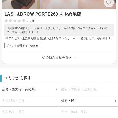
LASH&BROW PORTE269 あやめ池店
-
(-件)
《菖蒲池駅徒歩1分♪》お客様一人ひとりのまつ毛の状態・ライフスタイルに合わせ
て、丁寧に施術します！！
アクセス：近鉄奈良線 菖蒲池駅 徒歩1分 ファミリーマート並びにサロンがあります。
ポイントが貯まる・使える
その他の情報を表示
エリアから探す
奈良・西大寺・高の原
生駒・学園前・登美が丘
大和郡山・天理
橿原・桜井
大和高田・香芝
五條・御所・葛城