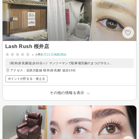
Lash Rush 桜井店
-
(-件)
5月22日掲載開始
《桜井(奈良)駅徒歩10分♪♪》マンツーマンで駐車場完備のまつげサロン。
アクセス：近鉄大阪線 桜井(奈良)駅 徒歩10分
ポイントが貯まる・使える
その他の情報を表示