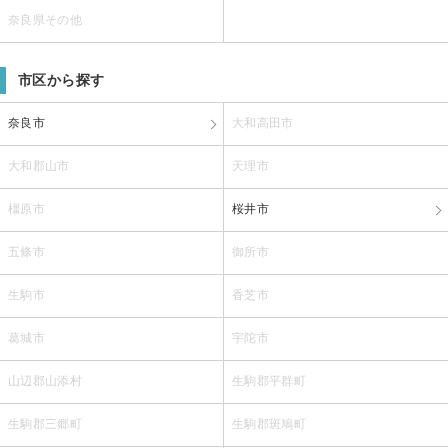
奈良県その他
市区から探す
奈良市
大和高田市
大和郡山市
天理市
橿原市
桜井市
五條市
御所市
生駒市
香芝市
葛城市
宇陀市
山辺郡山添村
生駒郡平群町
生駒郡三郷町
生駒郡斑鳩町