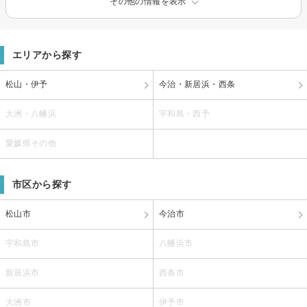
その他の情報を表示
エリアから探す
松山・伊予
今治・新居浜・西条
大洲・八幡浜
宇和島・西予
愛媛県その他
市区から探す
松山市
今治市
宇和島市
八幡浜市
新居浜市
西条市
大洲市
伊予市