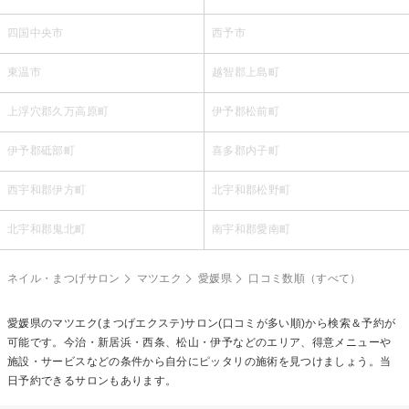
四国中央市
西予市
東温市
越智郡上島町
上浮穴郡久万高原町
伊予郡松前町
伊予郡砥部町
喜多郡内子町
西宇和郡伊方町
北宇和郡松野町
北宇和郡鬼北町
南宇和郡愛南町
ネイル・まつげサロン
マツエク
愛媛県
口コミ数順（すべて）
愛媛県の
マツエク(まつげエクステ)
サロン(口コミが多い順)から検索＆予約が
可能です。今治・新居浜・西条、松山・伊予などのエリア、得意メニューや
施設・サービスなどの条件から自分にピッタリの施術を見つけましょう。当
日予約できるサロンもあります。