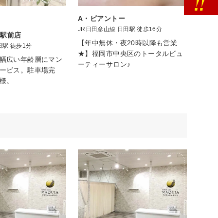
A・ビアントー
JR日田彦山線 日田駅 徒歩16分
田駅前店
【年中無休・夜20時以降も営業
田駅 徒歩1分
★】福岡市中央区のトータルビュ
幅広い年齢層にマン
ーティーサロン♪
ービス。駐車場完
様。