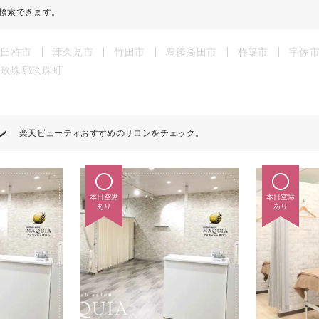
検索できます。
臼杵市
津久見市
竹田市
豊後高田市
杵築市
宇佐
玖珠郡玖珠町
ン
楽天ビューティおすすめのサロンをチェック。
本日空席
本日空席
あり
あり