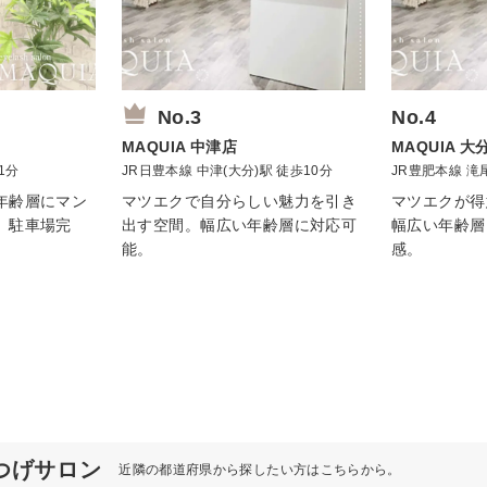
No.3
No.4
MAQUIA 
MAQUIA 中津店
JR豊肥本線 滝
1分
JR日豊本線 中津(大分)駅 徒歩10分
マツエクが得
年齢層にマン
マツエクで自分らしい魅力を引き
幅広い年齢層
。駐車場完
出す空間。幅広い年齢層に対応可
感。
能。
つげサロン
近隣の都道府県から探したい方はこちらから。