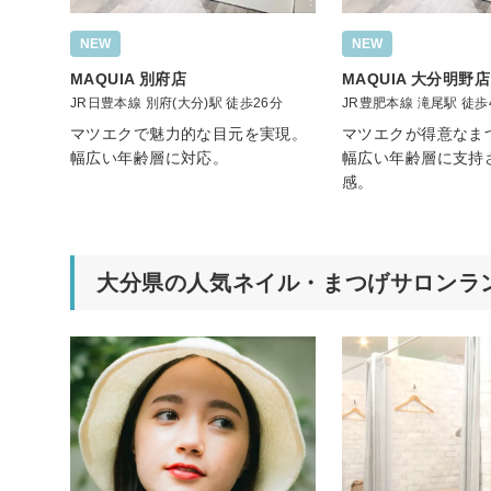
NEW
NEW
MAQUIA 別府店
MAQUIA 大分明野店
JR日豊本線 別府(大分)駅 徒歩26分
JR豊肥本線 滝尾駅 徒歩
マツエクで魅力的な目元を実現。
マツエクが得意なま
幅広い年齢層に対応。
幅広い年齢層に支持
感。
大分県の人気ネイル・まつげサロンラ