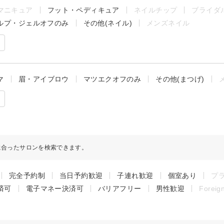
マニキュア
フット・ペディキュア
ネイルチップ
ブライダ
ルプ・ジェルオフのみ
その他(ネイル)
メンズネイル
マ
眉・アイブロウ
マツエクオフのみ
その他(まつげ)
に合ったサロンを検索できます。
完全予約制
当日予約歓迎
子連れ歓迎
個室あり
プ
済可
電子マネー決済可
バリアフリー
男性歓迎
Foreig