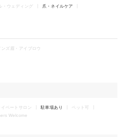
ル・ウェディング
爪・ネイルケア
メンズ眉・アイブロウ
ライベートサロン
駐車場あり
ペット可
ners Welcome