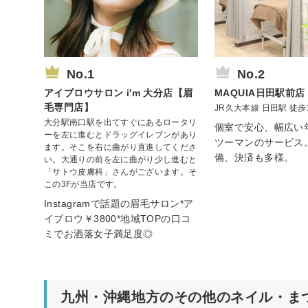
No.1
No.2
アイブロウサロン i'm 大分店【眉
MAQUIA日田駅前店
毛専門店】
JR久大本線 日田駅 徒歩
大分駅南口駅を出てすぐにあるロータリ
個室で安心、幅広い
ーを左に進むとドラッグイレブンがあり
ツーマンのサービス
ます。そこを右に曲がり直進してくださ
備、決済も多様。
い。大通りの前を左に曲がり少し進むと
「サトウ皮膚科」さんがございます。そ
この3Fが当店です。
Instagramで話題の眉毛サロン*ア
イブロウ￥3800*地域TOPの口コ
ミでお洒落女子満足度◎
九州・沖縄地方のその他のネイル・ま