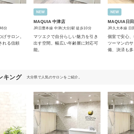
NEW
NEW
MAQUIA 中津店
MAQUIA日
46分
JR日豊本線 中津(大分)駅 徒歩10分
JR久大本線 日
つげサロン。
マツエクで自分らしい魅力を引き
個室で安心、
される信頼
出す空間。幅広い年齢層に対応可
ツーマンのサ
能。
備、決済も多
ンキング
大分県で人気のサロンをご紹介。