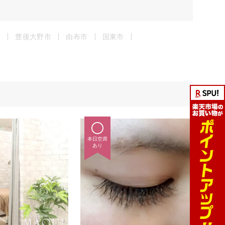
市
豊後大野市
由布市
国東市
本日空席
あり