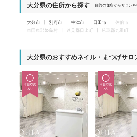
大分県の住所から探す
目的の住所からサロンを
大分市
別府市
中津市
日田市
佐伯市
東国東郡姫島村
速見郡日出町
玖珠郡九重町
大分県のおすすめネイル・まつげサロ
本日空席
本日空席
あり
あり