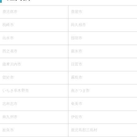
鹿児島市
鹿屋市
枕崎市
阿久根市
出水市
指宿市
西之表市
垂水市
薩摩川内市
日置市
曽於市
霧島市
いちき串木野市
南さつま市
志布志市
奄美市
南九州市
伊佐市
姶良市
鹿児島郡三島村