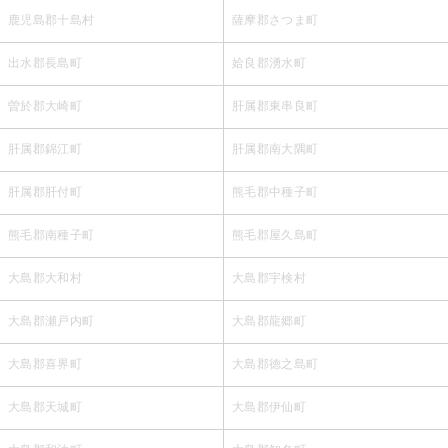
鹿児島郡十島村
薩摩郡さつま町
出水郡長島町
姶良郡湧水町
曽於郡大崎町
肝属郡東串良町
肝属郡錦江町
肝属郡南大隅町
肝属郡肝付町
熊毛郡中種子町
熊毛郡南種子町
熊毛郡屋久島町
大島郡大和村
大島郡宇検村
大島郡瀬戸内町
大島郡龍郷町
大島郡喜界町
大島郡徳之島町
大島郡天城町
大島郡伊仙町