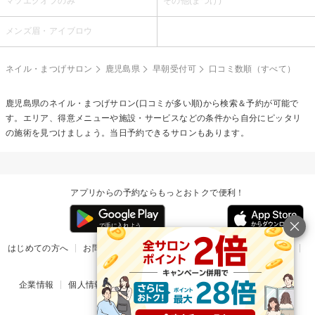
マツエクオフのみ
その他(まつげ)
メンズ眉・アイブロウ
ネイル・まつげサロン
鹿児島県
早朝受付可
口コミ数順（すべて）
鹿児島県のネイル・まつげサロン(口コミが多い順)から検索＆予約が可能で
す。エリア、得意メニューや施設・サービスなどの条件から自分にピッタリ
の施術を見つけましょう。当日予約できるサロンもあります。
アプリからの予約ならもっとおトクで便利！
はじめての方へ
お問い合わせ
ヘルプ
リリース情報
利用規約
掲載ご希望のサロン様
企業情報
個人情報保護方針
楽天のサービス一覧
アプリ一覧
© Rakuten Group, Inc.