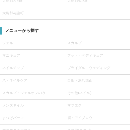
大島郡和泊町
大島郡知名町
大島郡与論町
メニューから探す
ジェル
スカルプ
マニキュア
フット・ペディキュア
ネイルチップ
ブライダル・ウェディング
爪・ネイルケア
自爪・深爪矯正
スカルプ・ジェルオフのみ
その他(ネイル)
メンズネイル
マツエク
まつげパーマ
眉・アイブロウ