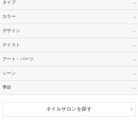
タイプ
指定なし
カラー
ジェル
スカルプ
マニキュア
指定なし
デザイン
ピンク
ネイルチップ
ベージュ
ホワイト
指定なし
テイスト
フレンチ
レッド
ブルー
その他フレンチ
マーブル
指定なし
アート・パーツ
ゴージャス
パープル
オレンジ
カラーグラデーション
ラメグラデーション
シンプル
ガーリー
指定なし
シーン
ストーン
イエロー
ゴールド
ハート
リボン
カジュアル
押し花
ホログラム
指定なし
季節
和装
シルバー
グリーン
レース
ドット
パール
メタルパーツ
オフィス
パーティ
指定なし
春
ネイルサロンを探す
ブラック
ブラウン
ボーダー
アニマル
エアブラシ
3D
ブライダル
夏
秋
グレー
クリア
フラワー
プッチ
ネイルシール
その他(アート・パーツ)
冬
カラフル
ワンカラー
ピーコック