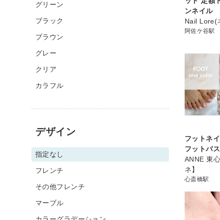
ット 定額
グリーン
ンネイル
ブラック
Nail Lor
阿佐ケ谷駅
ブラウン
グレー
クリア
カラフル
デザイン
フットネイ
フットバ
指定なし
ANNE 東
ネ】
フレンチ
心斎橋駅
その他フレンチ
マーブル
カラーグラデーション