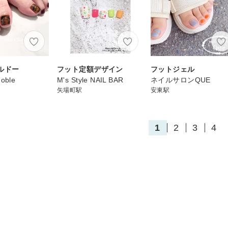
ルドー
フット定額デザイン
フットジェル
Noble
M's Style NAIL BAR
ネイルサロンQUE
矢場町駅
安東駅
1
2
3
4