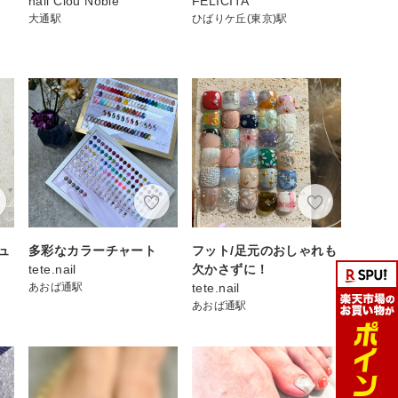
nail Clou Noble
FELICITA
大通駅
ひばりケ丘(東京)駅
ュ
多彩なカラーチャート
フット/足元のおしゃれも
tete.nail
欠かさずに！
あおば通駅
tete.nail
あおば通駅