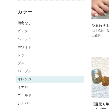
カラー
指定なし
ひまわり
nail Clou 
ピンク
大通駅
ベージュ
ホワイト
レッド
ブルー
パープル
オレンジ
イエロー
ゴールド
シルバー
【足元★