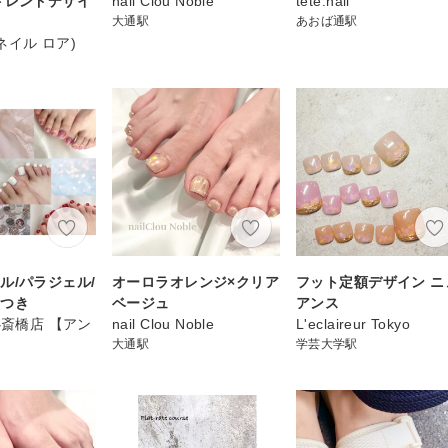
トレンドデザイ
nail Clou Noble
tete.nail
大通駅
あおば通駅
e(ネイル ロア)
ル/パラジェル/
オーロラオレンジ×クリア
フット定額デザイン ニ
スつき
ベージュ
アンス
心斎橋店 【アン
nail Clou Noble
L'eclaireur Tokyo
大通駅
学芸大学駅