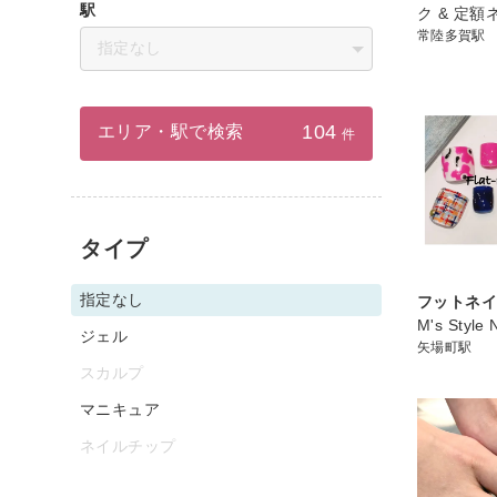
駅
ク & 定額
常陸多賀駅
指定なし
104
エリア・駅で検索
件
タイプ
指定なし
フットネ
M's Style
ジェル
矢場町駅
スカルプ
マニキュア
ネイルチップ