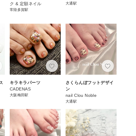
ク & 定額ネイル
大通駅
常陸多賀駅
ス
キラキラパーツ
さくらんぼフットデザイ
CADENAS
ン
大阪梅田駅
nail Clou Noble
大通駅