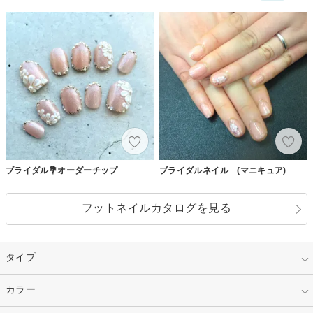
ブライダル💐オーダーチップ
ブライダルネイル (マニキュア)
フットネイルカタログを見る
タイプ
指定なし
カラー
ジェル