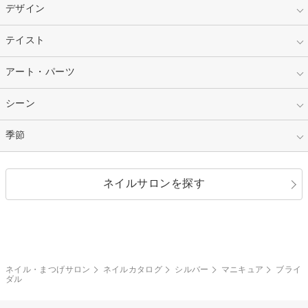
スカルプ
マニキュア
指定なし
デザイン
ピンク
ネイルチップ
ベージュ
ホワイト
指定なし
テイスト
フレンチ
レッド
ブルー
その他フレンチ
マーブル
指定なし
アート・パーツ
ゴージャス
パープル
オレンジ
カラーグラデーション
ラメグラデーション
シンプル
ガーリー
指定なし
シーン
ストーン
イエロー
ゴールド
ハート
リボン
カジュアル
押し花
ホログラム
指定なし
季節
和装
シルバー
グリーン
レース
ドット
パール
メタルパーツ
オフィス
パーティ
指定なし
春
ネイルサロンを探す
ブラック
ブラウン
ボーダー
アニマル
エアブラシ
3D
ブライダル
夏
秋
グレー
クリア
フラワー
プッチ
ネイルシール
その他(アート・パーツ)
冬
カラフル
ワンカラー
ピーコック
ネイル・まつげサロン
ネイルカタログ
シルバー
マニキュア
ブライ
タイダイ
ツイード
ダル
マット
手書き