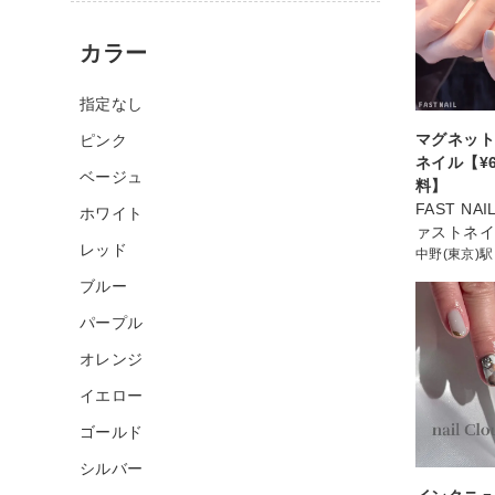
カラー
指定なし
マグネット
ピンク
ネイル【¥6
ベージュ
料】
FAST NA
ホワイト
ァストネ
レッド
中野(東京)駅
ブルー
パープル
オレンジ
イエロー
ゴールド
シルバー