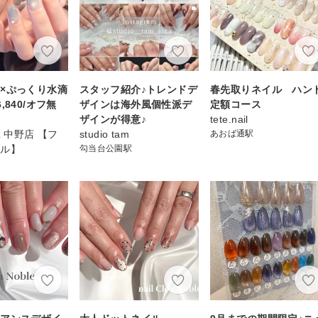
×ぷっくり水滴
スタッフ紹介♪トレンドデ
春先取りネイル ハン
,840/オフ無
ザインは海外風個性派デ
定額コース
ザインが得意♪
tete.nail
IL 中野店 【フ
studio tam
あおば通駅
イル】
勾当台公園駅