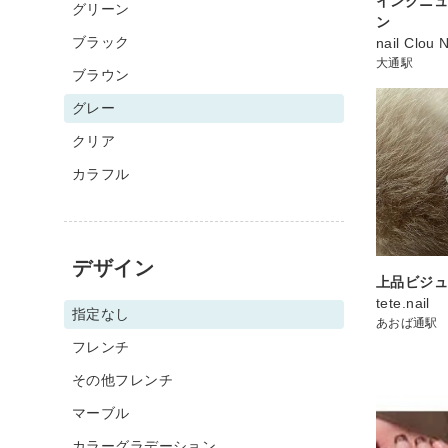
インクニ
グリーン
ン
ブラック
nail Clou 
大通駅
ブラウン
グレー
クリア
カラフル
デザイン
上品ビジ
tete.nail
指定なし
あおば通駅
フレンチ
その他フレンチ
マーブル
カラーグラデーション