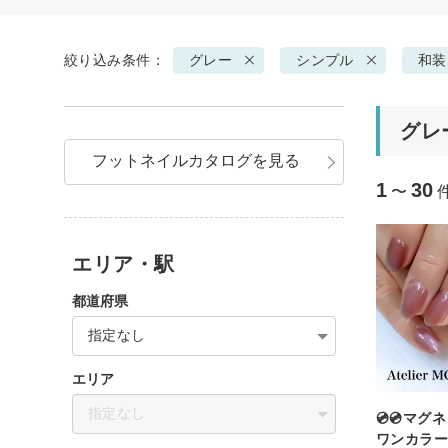
絞り込み条件：
グレー
シンプル
和装
グレ
フットネイルカタログを見る
1
30
〜
エリア・駅
都道府県
指定なし
エリア
指定なし
💿💿マ
ワンカラー💿