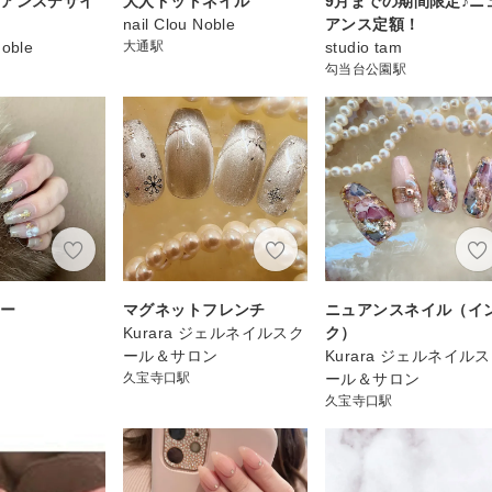
ュアンスデザイ
大人ドットネイル
9月までの期間限定♪ニ
nail Clou Noble
アンス定額！
Noble
大通駅
studio tam
勾当台公園駅
ュー
マグネットフレンチ
ニュアンスネイル（イ
Kurara ジェルネイルスク
ク）
ール＆サロン
Kurara ジェルネイル
久宝寺口駅
ール＆サロン
久宝寺口駅