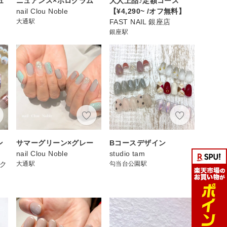
ュ
ニュアンス×ホログラム
大人上品♪定額コース
nail Clou Noble
【¥4,290~ /オフ無料】
大通駅
FAST NAIL 銀座店
銀座駅
ン
サマーグリーン×グレー
Bコースデザイン
nail Clou Noble
studio tam
スク
大通駅
勾当台公園駅