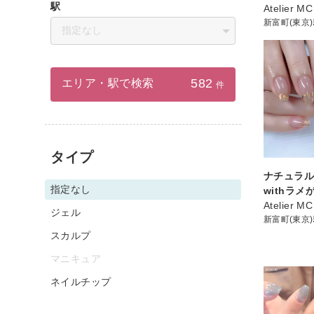
駅
Atelier MC
新富町(東京
指定なし
582
エリア・駅で検索
件
タイプ
ナチュラ
指定なし
withラメ
Atelier MC
ジェル
新富町(東京
スカルプ
マニキュア
ネイルチップ