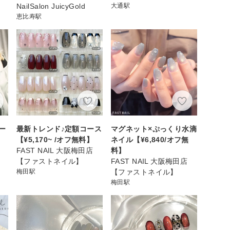
NailSalon JuicyGold
大通駅
恵比寿駅
ー
最新トレンド♪定額コース
マグネット×ぷっくり水滴
【¥5,170~ /オフ無料】
ネイル【¥6,840/オフ無
FAST NAIL 大阪梅田店
料】
【ファストネイル】
FAST NAIL 大阪梅田店
梅田駅
【ファストネイル】
梅田駅