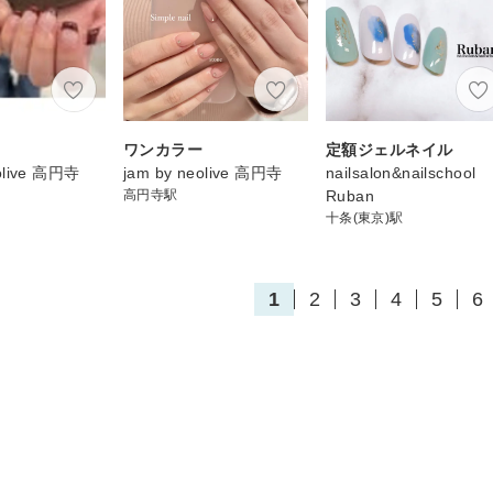
ワンカラー
定額ジェルネイル
eolive 高円寺
jam by neolive 高円寺
nailsalon&nailschool
高円寺駅
Ruban
十条(東京)駅
1
2
3
4
5
6