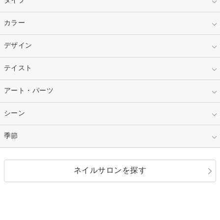
指定なし
カラー
ジェル
スカルプ
マニキュア
指定なし
デザイン
ピンク
ネイルチップ
ベージュ
ホワイト
指定なし
テイスト
フレンチ
レッド
ブルー
その他フレンチ
マーブル
指定なし
アート・パーツ
ゴージャス
パープル
オレンジ
カラーグラデーション
ラメグラデーション
シンプル
ガーリー
指定なし
シーン
ストーン
イエロー
ゴールド
ハート
リボン
カジュアル
押し花
ホログラム
指定なし
季節
和装
シルバー
グリーン
レース
ドット
パール
メタルパーツ
オフィス
パーティ
指定なし
春
ネイルサロンを探す
ブラック
ブラウン
ボーダー
アニマル
エアブラシ
3D
ブライダル
夏
秋
グレー
クリア
フラワー
プッチ
ネイルシール
その他(アート・パーツ)
冬
カラフル
ワンカラー
ピーコック