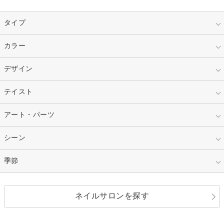
タイプ
指定なし
カラー
ジェル
スカルプ
マニキュア
指定なし
デザイン
ピンク
ネイルチップ
ベージュ
ホワイト
指定なし
テイスト
フレンチ
レッド
ブルー
その他フレンチ
マーブル
指定なし
アート・パーツ
ゴージャス
パープル
オレンジ
カラーグラデーション
ラメグラデーション
シンプル
ガーリー
指定なし
シーン
ストーン
イエロー
ゴールド
ハート
リボン
カジュアル
押し花
ホログラム
指定なし
季節
和装
シルバー
グリーン
レース
ドット
パール
メタルパーツ
オフィス
パーティ
指定なし
春
ネイルサロンを探す
ブラック
ブラウン
ボーダー
アニマル
エアブラシ
3D
ブライダル
夏
秋
グレー
クリア
フラワー
プッチ
ネイルシール
その他(アート・パーツ)