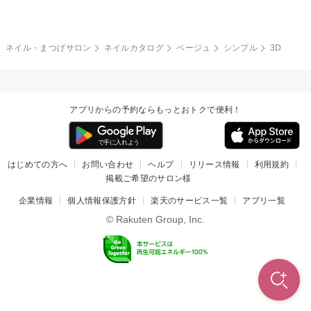
冬
カラフル
ワンカラー
ピーコック
ネイル・まつげサロン
ネイルカタログ
ベージュ
シンプル
3D
タイダイ
ツイード
マット
手書き
アプリからの予約ならもっとおトクで便利！
チェック
その他(デザイン)
はじめての方へ
お問い合わせ
ヘルプ
リリース情報
利用規約
掲載ご希望のサロン様
企業情報
個人情報保護方針
楽天のサービス一覧
アプリ一覧
© Rakuten Group, Inc.