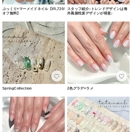
ぷっくり×マーメイドネイル【¥5,720/
スタッフ紹介♪トレンドデザインは海
オフ無料】
外風個性派デザインが得意♪
SpringCollection
2色グラデ×ラメ