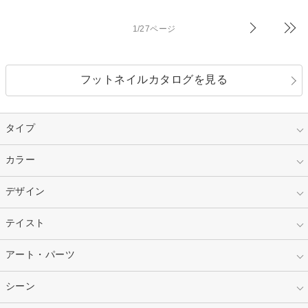
1/27ページ
フットネイルカタログを見る
タイプ
指定なし
カラー
ジェル
スカルプ
マニキュア
指定なし
デザイン
ピンク
ネイルチップ
ベージュ
ホワイト
指定なし
テイスト
フレンチ
レッド
ブルー
その他フレンチ
マーブル
指定なし
アート・パーツ
ゴージャス
パープル
オレンジ
カラーグラデーション
ラメグラデーション
シンプル
ガーリー
指定なし
シーン
ストーン