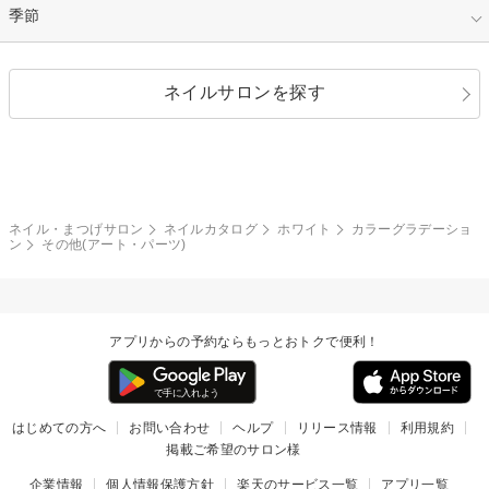
イエロー
ゴールド
ハート
リボン
カジュアル
押し花
ホログラム
指定なし
季節
和装
シルバー
グリーン
レース
ドット
パール
メタルパーツ
オフィス
パーティ
指定なし
春
ネイルサロンを探す
ブラック
ブラウン
ボーダー
アニマル
エアブラシ
3D
ブライダル
夏
秋
グレー
クリア
フラワー
プッチ
ネイルシール
その他(アート・パーツ)
冬
カラフル
ワンカラー
ピーコック
ネイル・まつげサロン
ネイルカタログ
ホワイト
カラーグラデーショ
タイダイ
ツイード
ン
その他(アート・パーツ)
マット
手書き
チェック
その他(デザイン)
アプリからの予約ならもっとおトクで便利！
はじめての方へ
お問い合わせ
ヘルプ
リリース情報
利用規約
掲載ご希望のサロン様
企業情報
個人情報保護方針
楽天のサービス一覧
アプリ一覧