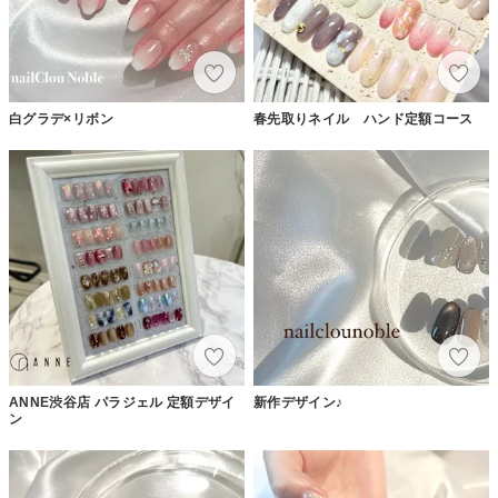
白グラデ×リボン
春先取りネイル ハンド定額コース
ANNE渋谷店 パラジェル 定額デザイ
新作デザイン♪
ン