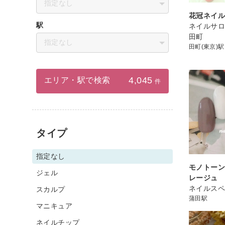
指定なし
花冠ネイ
駅
ネイルサ
田町
指定なし
田町(東京)駅
4,045
エリア・駅で検索
件
タイプ
指定なし
モノトーン
ジェル
レージュ
ネイルスペ
スカルプ
蒲田駅
マニキュア
ネイルチップ