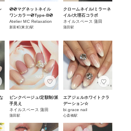
レ
💿💿マグネットネイル
クロームネイル/ミラーネ
ワンカラー💿Type-B💿
イル/大理石コラボ
Atelier MC Relaxation
ネイルスペース 蒲田
新富町(東京)駅
蒲田駅
な
ピンクベージュ/定額制/派
エアジェルホワイトクラ
手見え
デーション☆
ネイルスペース 蒲田
bi.grace nail
蒲田駅
心斎橋駅