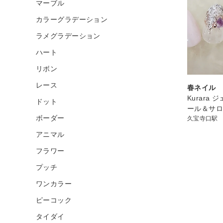
マーブル
カラーグラデーション
ラメグラデーション
ハート
リボン
レース
春ネイル
Kurara
ドット
ール＆サ
ボーダー
久宝寺口駅
アニマル
フラワー
プッチ
ワンカラー
ピーコック
タイダイ