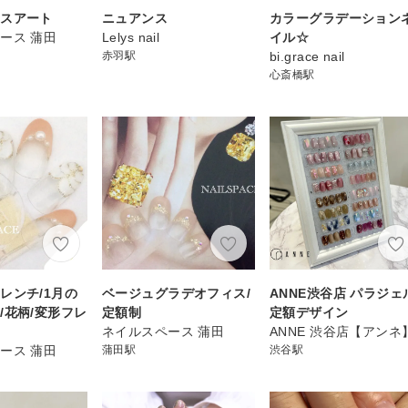
ロスアート
ニュアンス
カラーグラデーション
ース 蒲田
Lelys nail
イル☆
赤羽駅
bi.grace nail
心斎橋駅
レンチ/1月の
ベージュグラデオフィス/
ANNE渋谷店 パラジェ
/花柄/変形フレ
定額制
定額デザイン
ネイルスペース 蒲田
ANNE 渋谷店【アンネ
ース 蒲田
蒲田駅
渋谷駅