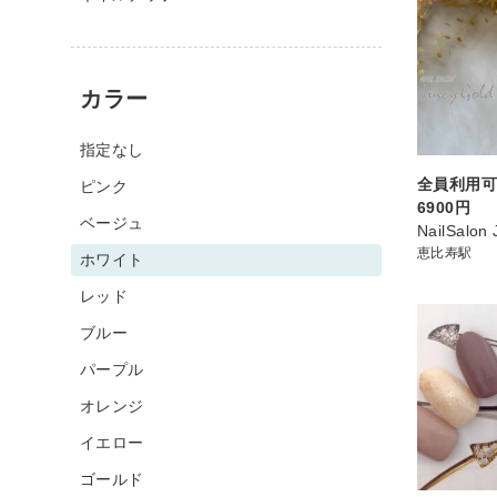
カラー
指定なし
全員利用
ピンク
6900円
ベージュ
NailSalon 
恵比寿駅
ホワイト
レッド
ブルー
パープル
オレンジ
イエロー
ゴールド