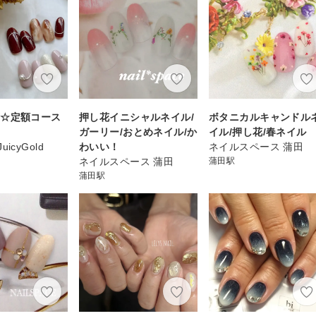
可☆定額コース
押し花イニシャルネイル/
ボタニカルキャンドル
ガーリー/おとめネイル/か
イル/押し花/春ネイル
JuicyGold
わいい！
ネイルスペース 蒲田
ネイルスペース 蒲田
蒲田駅
蒲田駅