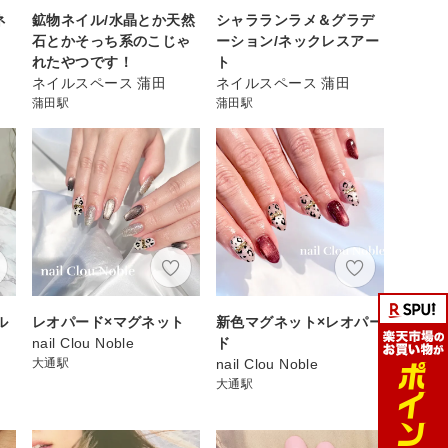
ネ
鉱物ネイル/水晶とか天然
シャラランラメ＆グラデ
石とかそっち系のこじゃ
ーション/ネックレスアー
れたやつです！
ト
ネイルスペース 蒲田
ネイルスペース 蒲田
蒲田駅
蒲田駅
ル
レオパード×マグネット
新色マグネット×レオパー
nail Clou Noble
ド
】
大通駅
nail Clou Noble
大通駅