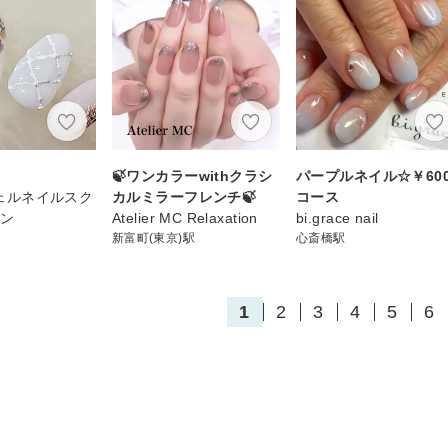
🍃ワンカラーwithクラシ
パープルネイル☆￥600
 ジェルネイルスク
カルミラーフレンチ🍃
コース
ロン
Atelier MC Relaxation
bi.grace nail
新富町(東京)駅
心斎橋駅
1
2
3
4
5
6