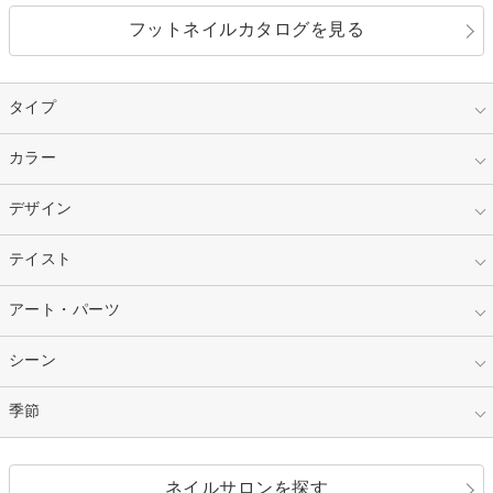
フットネイルカタログを見る
タイプ
指定なし
カラー
ジェル
スカルプ
マニキュア
指定なし
デザイン
ピンク
ネイルチップ
ベージュ
ホワイト
指定なし
テイスト
フレンチ
レッド
ブルー
その他フレンチ
マーブル
指定なし
アート・パーツ
ゴージャス
パープル
オレンジ
カラーグラデーション
ラメグラデーション
シンプル
ガーリー
指定なし
シーン
ストーン
イエロー
ゴールド
ハート
リボン
カジュアル
押し花
ホログラム
指定なし
季節
和装
シルバー
グリーン
レース
ドット
パール
メタルパーツ
オフィス
パーティ
指定なし
春
ネイルサロンを探す
ブラック
ブラウン