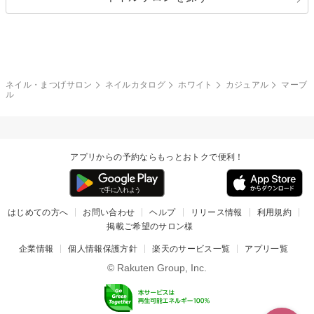
ボーダー
アニマル
エアブラシ
3D
ブライダル
夏
秋
グレー
クリア
フラワー
プッチ
ネイルシール
その他(アート・パーツ)
冬
カラフル
ワンカラー
ピーコック
ネイル・まつげサロン
ネイルカタログ
ホワイト
カジュアル
マーブ
タイダイ
ツイード
ル
マット
手書き
チェック
その他(デザイン)
アプリからの予約ならもっとおトクで便利！
はじめての方へ
お問い合わせ
ヘルプ
リリース情報
利用規約
掲載ご希望のサロン様
企業情報
個人情報保護方針
楽天のサービス一覧
アプリ一覧
© Rakuten Group, Inc.