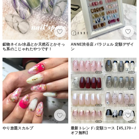
鉱物ネイル/水晶とか天然石とかそっ
ANNE渋谷店 パラジェル 定額デザイ
ち系のこじゃれたやつです！
ン
やり放題スカルプ
最新トレンド♪定額コース【¥5,170~ /
オフ無料】