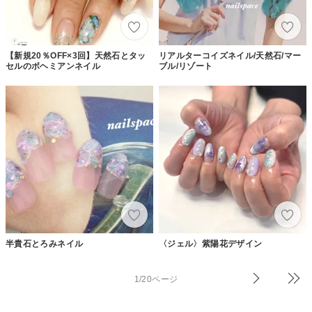
【新規20％OFF×3回】天然石とタッ
リアルターコイズネイル/天然石/マー
セルのボヘミアンネイル
ブル/リゾート
半貴石とろみネイル
〈ジェル〉紫陽花デザイン
1/20ページ