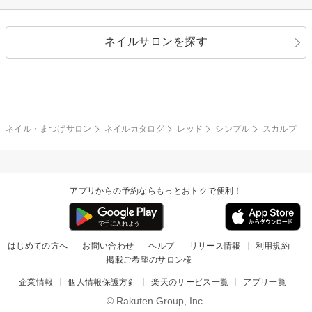
シルバー
グリーン
レース
ドット
パール
メタルパーツ
オフィス
パーティ
指定なし
春
ネイルサロンを探す
ブラック
ブラウン
ボーダー
アニマル
エアブラシ
3D
ブライダル
夏
秋
グレー
クリア
フラワー
プッチ
ネイルシール
その他(アート・パーツ)
冬
カラフル
ワンカラー
ピーコック
ネイル・まつげサロン
ネイルカタログ
レッド
シンプル
スカルプ
タイダイ
ツイード
マット
手書き
アプリからの予約ならもっとおトクで便利！
チェック
その他(デザイン)
はじめての方へ
お問い合わせ
ヘルプ
リリース情報
利用規約
掲載ご希望のサロン様
企業情報
個人情報保護方針
楽天のサービス一覧
アプリ一覧
© Rakuten Group, Inc.