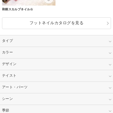
和柄スカルプネイル☆
フットネイルカタログを見る
タイプ
指定なし
カラー
ジェル
スカルプ
マニキュア
指定なし
デザイン
ピンク
ネイルチップ
ベージュ
ホワイト
指定なし
テイスト
フレンチ
レッド
ブルー
その他フレンチ
マーブル
指定なし
アート・パーツ
ゴージャス
パープル
オレンジ
カラーグラデーション
ラメグラデーション
シンプル
ガーリー
指定なし
シーン
ストーン
イエロー
ゴールド
ハート
リボン
カジュアル
押し花
ホログラム
指定なし
季節
和装