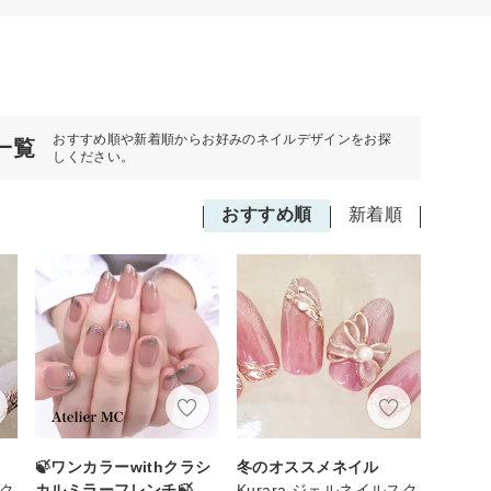
おすすめ順や新着順からお好みのネイルデザインをお探
一覧
しください。
おすすめ順
新着順
🍃ワンカラーwithクラシ
冬のオススメネイル
スク
カルミラーフレンチ🍃
Kurara ジェルネイルスク