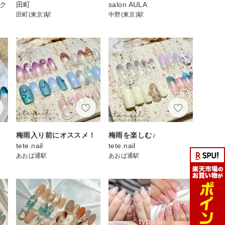
スク
田町
salon AULA
田町(東京)駅
中野(東京)駅
梅雨入り前にオススメ！
梅雨を楽しむ♪
tete.nail
tete.nail
あおば通駅
あおば通駅