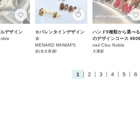
プルデザイン
☆バレンタインデザイン
ハンド9種類から選べ
Noble
☆
のデザインコース ¥800
MENARD MHMAPS
nail Clou Noble
栄(名古屋)駅
大通駅
1
2
3
4
5
6