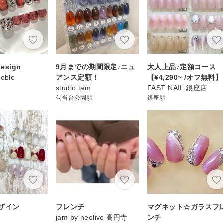
esign
9月までの期間限定♪ニュ
大人上品♪定額コース
Noble
アンス定額！
【¥4,290~ /オフ無料】
studio tam
FAST NAIL 銀座店
勾当台公園駅
銀座駅
ザイン
フレンチ
マグネット☆ガラスフ
jam by neolive 高円寺
ンチ