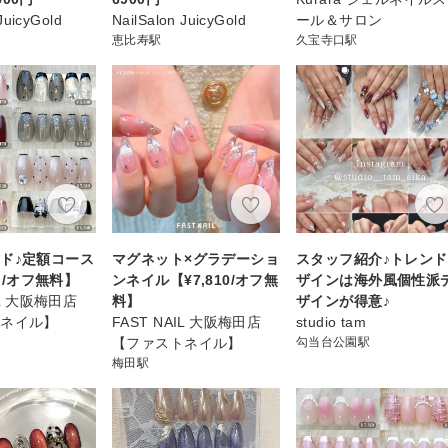
JuicyGold
NailSalon JuicyGold
ール＆サロン
恵比寿駅
久宝寺口駅
ド♪定額コース
マグネット×グラデーショ
スタッフ紹介♪トレン
~ /オフ無料】
ンネイル【¥7,810/オフ無
ザインは海外風個性派
IL 大阪梅田店
料】
ザインが得意♪
トネイル】
FAST NAIL 大阪梅田店
studio tam
【ファストネイル】
勾当台公園駅
梅田駅