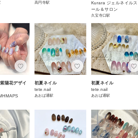
駅
高円寺駅
Kurara ジェルネイル
ール＆サロン
久宝寺口駅
〉紫陽花デザイ
初夏ネイル
初夏ネイル
tete.nail
tete.nail
MHMAPS
あおば通駅
あおば通駅