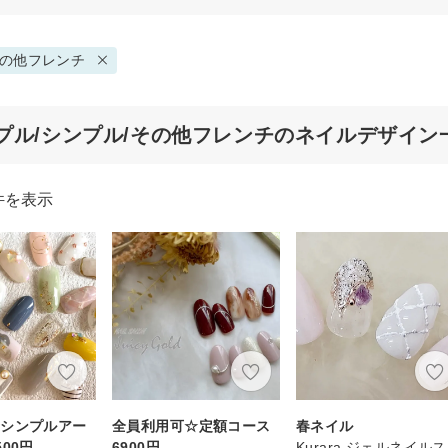
の他フレンチ
プル/シンプル/その他フレンチのネイルデザイン
件を表示
☆シンプルアー
全員利用可☆定額コース
春ネイル
00円
6900円
Kurara ジェルネイル