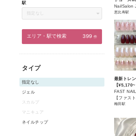
駅
NailSalon 
恵比寿駅
指定なし
399
エリア・駅で検索
件
タイプ
最新トレン
指定なし
【¥5,170
FAST NA
ジェル
【ファス
スカルプ
梅田駅
マニキュア
ネイルチップ