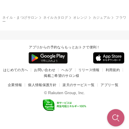
カラフル
ワンカラー
ピーコック
ネイル・まつげサロン
ネイルカタログ
オレンジ
カジュアル
フラワ
タイダイ
ツイード
ー
マット
手書き
チェック
その他(デザイン)
アプリからの予約ならもっとおトクで便利！
はじめての方へ
お問い合わせ
ヘルプ
リリース情報
利用規約
掲載ご希望のサロン様
企業情報
個人情報保護方針
楽天のサービス一覧
アプリ一覧
© Rakuten Group, Inc.