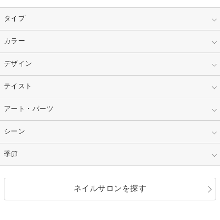
タイプ
指定なし
カラー
ジェル
スカルプ
マニキュア
指定なし
デザイン
ピンク
ネイルチップ
ベージュ
ホワイト
指定なし
テイスト
フレンチ
レッド
ブルー
その他フレンチ
マーブル
指定なし
アート・パーツ
ゴージャス
パープル
オレンジ
カラーグラデーション
ラメグラデーション
シンプル
ガーリー
指定なし
シーン
ストーン
イエロー
ゴールド
ハート
リボン
カジュアル
押し花
ホログラム
指定なし
季節
和装
シルバー
グリーン
レース
ドット
パール
メタルパーツ
オフィス
パーティ
指定なし
春
ネイルサロンを探す
ブラック
ブラウン
ボーダー
アニマル
エアブラシ
3D
ブライダル
夏
秋
グレー
クリア
フラワー
プッチ
ネイルシール
その他(アート・パーツ)
冬