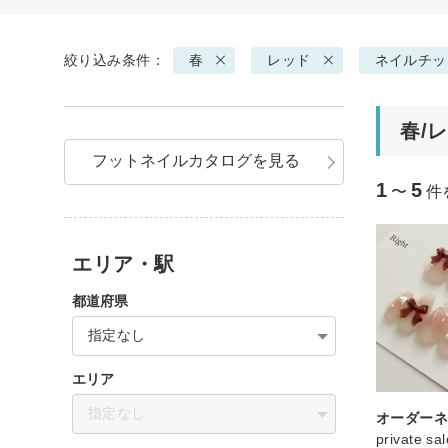
絞り込み条件：
春
レッド
ネイルチッ
春/
フットネイルカタログを見る
1
5
〜
件
エリア・駅
都道府県
指定なし
エリア
指定なし
オーダー
private s