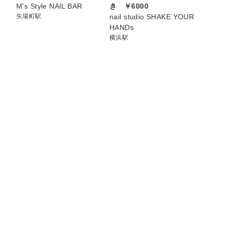
M's Style NAIL BAR
き ￥6000
矢場町駅
nail studio SHAKE YOUR
HANDs
横浜駅