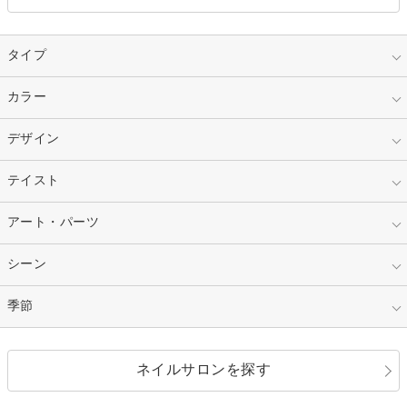
タイプ
指定なし
カラー
ジェル
スカルプ
マニキュア
指定なし
デザイン
ピンク
ネイルチップ
ベージュ
ホワイト
指定なし
テイスト
フレンチ
レッド
ブルー
その他フレンチ
マーブル
指定なし
アート・パーツ
ゴージャス
パープル
オレンジ
カラーグラデーション
ラメグラデーション
シンプル
ガーリー
指定なし
シーン
ストーン
イエロー
ゴールド
ハート
リボン
カジュアル
押し花
ホログラム
指定なし
季節
和装
シルバー
グリーン
レース
ドット
パール
メタルパーツ
オフィス
パーティ
指定なし
春
ネイルサロンを探す
ブラック
ブラウン
ボーダー
アニマル
エアブラシ
3D
ブライダル
夏
秋