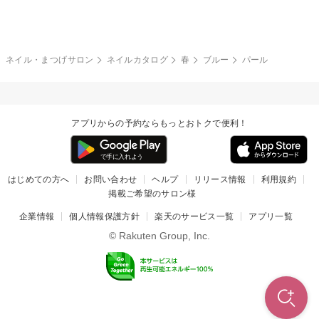
グレー
クリア
フラワー
プッチ
ネイルシール
その他(アート・パーツ)
冬
カラフル
ワンカラー
ピーコック
ネイル・まつげサロン
ネイルカタログ
春
ブルー
パール
タイダイ
ツイード
マット
手書き
アプリからの予約ならもっとおトクで便利！
チェック
その他(デザイン)
はじめての方へ
お問い合わせ
ヘルプ
リリース情報
利用規約
掲載ご希望のサロン様
企業情報
個人情報保護方針
楽天のサービス一覧
アプリ一覧
© Rakuten Group, Inc.