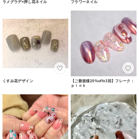
ラメグラデ×押し花ネイル
フラワーネイル
くすみ花デザイン
【ご新規様20%offx3回】フレーク：
ｐｉｎｋ