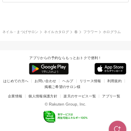
夏
秋
グレー
クリア
フラワー
プッチ
ネイルシール
その他(アート・パーツ)
冬
カラフル
ワンカラー
ピーコック
ネイル・まつげサロン
ネイルカタログ
春
フラワー
ホログラム
タイダイ
ツイード
マット
手書き
アプリからの予約ならもっとおトクで便利！
チェック
その他(デザイン)
はじめての方へ
お問い合わせ
ヘルプ
リリース情報
利用規約
掲載ご希望のサロン様
企業情報
個人情報保護方針
楽天のサービス一覧
アプリ一覧
© Rakuten Group, Inc.