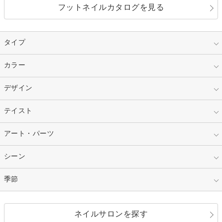
フットネイルカタログを見る
タイプ
指定なし
カラー
ジェル
スカルプ
マニキュア
指定なし
デザイン
ピンク
ネイルチップ
ベージュ
ホワイト
指定なし
テイスト
フレンチ
レッド
ブルー
その他フレンチ
マーブル
指定なし
アート・パーツ
ゴージャス
パープル
オレンジ
カラーグラデーション
ラメグラデーション
シンプル
ガーリー
指定なし
シーン
ストーン
イエロー
ゴールド
ハート
リボン
カジュアル
押し花
ホログラム
指定なし
季節
和装
シルバー
グリーン
レース
ドット
パール
メタルパーツ
オフィス
パーティ
指定なし
春
ネイルサロンを探す
ブラック
ブラウン
ボーダー
アニマル
エアブラシ
3D
ブライダル