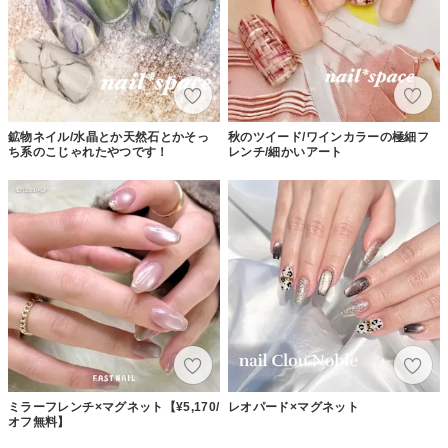
鉱物ネイル/水晶とか天然石とかそっ
秋のツイード/ワインカラーの極細フ
ち系のこじゃれたやつです！
レンチ/細かいアート
ミラーフレンチ×マグネット【¥5,170/
レオパード×マグネット
オフ無料】