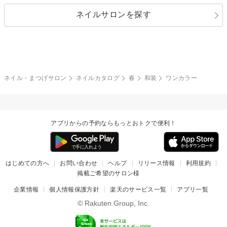
指定なし
春
ネイルサロンを探す
ブラック
ブラウン
ボーダー
アニマル
エアブラシ
3D
ブライダル
夏
秋
グレー
クリア
フラワー
プッチ
ネイルシール
その他(アート・パーツ)
冬
カラフル
ワンカラー
ピーコック
ネイル・まつげサロン
ネイルカタログ
春
和装
ワンカラー
タイダイ
ツイード
マット
手書き
アプリからの予約ならもっとおトクで便利！
チェック
その他(デザイン)
はじめての方へ
お問い合わせ
ヘルプ
リリース情報
利用規約
掲載ご希望のサロン様
企業情報
個人情報保護方針
楽天のサービス一覧
アプリ一覧
© Rakuten Group, Inc.