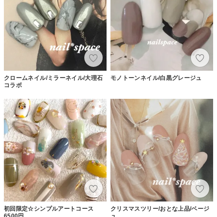
クロームネイル/ミラーネイル/大理石
モノトーンネイル/白黒グレージュ
コラボ
初回限定☆シンプルアートコース
クリスマスツリー/おとな上品/ベージ
6500円
ュ