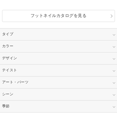
フットネイルカタログを見る
タイプ
指定なし
カラー
ジェル
スカルプ
マニキュア
指定なし
デザイン
ピンク
ネイルチップ
ベージュ
ホワイト
指定なし
テイスト
フレンチ
レッド
ブルー
その他フレンチ
マーブル
指定なし
アート・パーツ
ゴージャス
パープル
オレンジ
カラーグラデーション
ラメグラデーション
シンプル
ガーリー
指定なし
シーン
ストーン
イエロー
ゴールド
ハート
リボン
カジュアル
押し花
ホログラム
指定なし
季節
和装
シルバー
グリーン
レース
ドット
パール
メタルパーツ
オフィス
パーティ