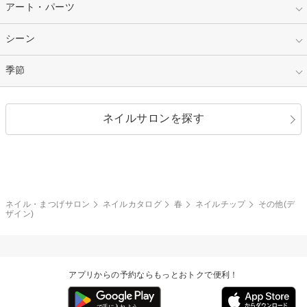
レッド
ブルー
その他フレンチ
マーブル
指定なし
アート・パーツ
ゴージャス
パープル
オレンジ
カラーグラデーション
ラメグラデーション
シンプル
ガーリー
指定なし
シーン
ストーン
イエロー
ゴールド
ハート
リボン
カジュアル
押し花
ホログラム
指定なし
季節
和装
シルバー
グリーン
レース
ドット
パール
メタルパーツ
オフィス
パーティ
指定なし
春
ネイルサロンを探す
ブラック
ブラウン
ボーダー
アニマル
エアブラシ
3D
ブライダル
夏
秋
グレー
クリア
フラワー
プッチ
ネイルシール
その他(アート・パーツ)
冬
カラフル
ワンカラー
ピーコック
ネイル・まつげサロン
ネイルカタログ
春
ネイルチップ
その他(デ
タイダイ
ツイード
ザイン)
マット
手書き
チェック
その他(デザイン)
アプリからの予約ならもっとおトクで便利！