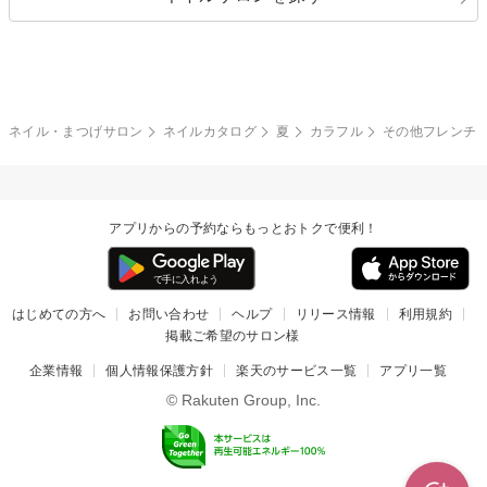
ボーダー
アニマル
エアブラシ
3D
ブライダル
夏
秋
グレー
クリア
フラワー
プッチ
ネイルシール
その他(アート・パーツ)
冬
カラフル
ワンカラー
ピーコック
ネイル・まつげサロン
ネイルカタログ
夏
カラフル
その他フレンチ
タイダイ
ツイード
マット
手書き
アプリからの予約ならもっとおトクで便利！
チェック
その他(デザイン)
はじめての方へ
お問い合わせ
ヘルプ
リリース情報
利用規約
掲載ご希望のサロン様
企業情報
個人情報保護方針
楽天のサービス一覧
アプリ一覧
© Rakuten Group, Inc.