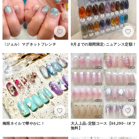
〈ジェル〉マグネットフレンチ
9月までの期間限定♪ニュアンス定額！
梅雨ネイルで華やかに！
大人上品♪定額コース【¥4,290~ /オフ
無料】