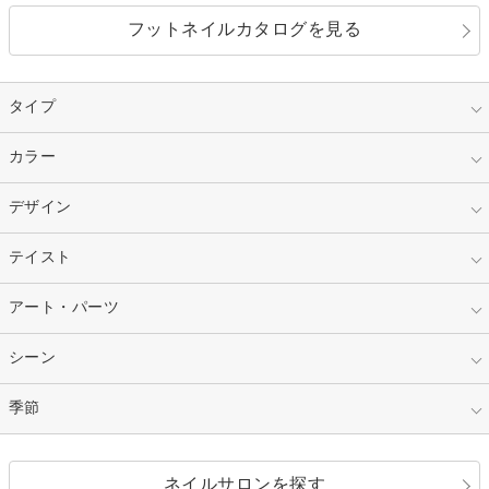
フットネイルカタログを見る
タイプ
指定なし
カラー
ジェル
スカルプ
マニキュア
指定なし
デザイン
ピンク
ネイルチップ
ベージュ
ホワイト
指定なし
テイスト
フレンチ
レッド
ブルー
その他フレンチ
マーブル
指定なし
アート・パーツ
ゴージャス
パープル
オレンジ
カラーグラデーション
ラメグラデーション
シンプル
ガーリー
指定なし
シーン
ストーン
イエロー
ゴールド
ハート
リボン
カジュアル
押し花
ホログラム
指定なし
季節
和装
シルバー
グリーン
レース
ドット
パール
メタルパーツ
オフィス
パーティ
指定なし
春
ネイルサロンを探す
ブラック
ブラウン