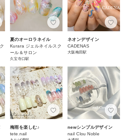
夏のオーロラネイル
ネオンデザイン
スク
Kurara ジェルネイルスク
CADENAS
ール＆サロン
大阪梅田駅
久宝寺口駅
！
梅雨を楽しむ♪
newシンプルデザイン
tete.nail
nail Clou Noble
あおば通駅
大通駅