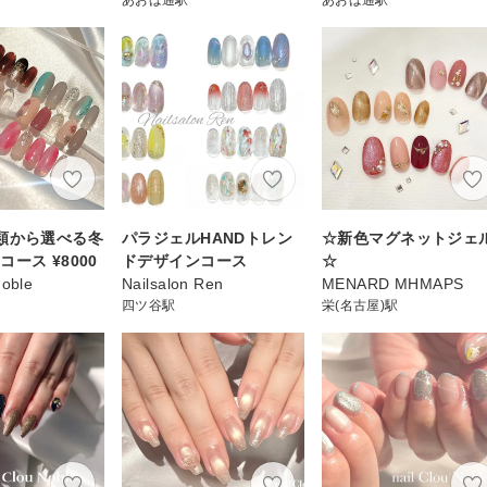
類から選べる冬
パラジェルHANDトレン
☆新色マグネットジェ
ース ¥8000
ドデザインコース
☆
Noble
Nailsalon Ren
MENARD MHMAPS
四ツ谷駅
栄(名古屋)駅