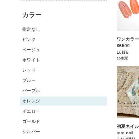
カラー
指定なし
ワンカラ
ピンク
¥6500
ベージュ
Lukia
蒲生駅
ホワイト
レッド
ブルー
パープル
オレンジ
イエロー
ゴールド
初夏ネイ
シルバー
tete.nail
あおば通駅