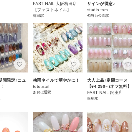
FAST NAIL 大阪梅田店
ザインが得意♪
【ファストネイル】
studio tam
梅田駅
勾当台公園駅
期間限定♪ニュ
梅雨ネイルで華やかに！
大人上品♪定額コース
額！
tete.nail
【¥4,290~ /オフ無料】
あおば通駅
FAST NAIL 銀座店
駅
銀座駅