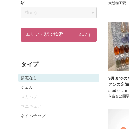
駅
大阪梅田駅
指定なし
257
エリア・駅で検索
件
タイプ
指定なし
9月までの
アンス定
ジェル
studio tam
勾当台公園
スカルプ
マニキュア
ネイルチップ