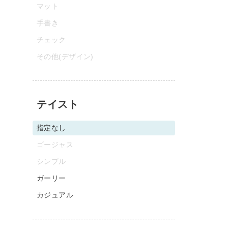
マット
手書き
チェック
その他(デザイン)
テイスト
指定なし
ゴージャス
シンプル
ガーリー
カジュアル