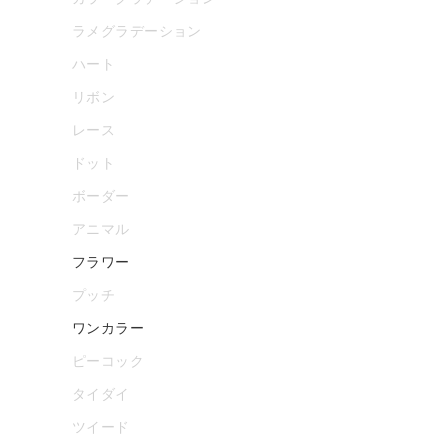
ラメグラデーション
ハート
リボン
レース
ドット
ボーダー
アニマル
フラワー
プッチ
ワンカラー
ピーコック
タイダイ
ツイード