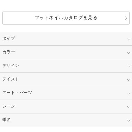
フットネイルカタログを見る
タイプ
指定なし
カラー
ジェル
スカルプ
マニキュア
指定なし
デザイン
ピンク
ネイルチップ
ベージュ
ホワイト
指定なし
テイスト
フレンチ
レッド
ブルー
その他フレンチ
マーブル
指定なし
アート・パーツ
ゴージャス
パープル
オレンジ
カラーグラデーション
ラメグラデーション
シンプル
ガーリー
指定なし
シーン
ストーン
イエロー
ゴールド
ハート
リボン
カジュアル
押し花
ホログラム
指定なし
季節
和装
シルバー
グリーン
レース
ドット
パール
メタルパーツ
オフィス
パーティ