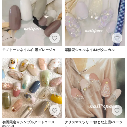
モノトーンネイル/白黒グレージュ
紫陽花シェルネイル/ボタニカル
初回限定☆シンプルアートコース
クリスマスツリー/おとな上品/ベージ
6500円
ュ