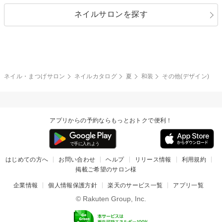
指定なし
春
ネイルサロンを探す
ブラック
ブラウン
ボーダー
アニマル
エアブラシ
3D
ブライダル
夏
秋
グレー
クリア
フラワー
プッチ
ネイルシール
その他(アート・パーツ)
冬
カラフル
ワンカラー
ピーコック
ネイル・まつげサロン
ネイルカタログ
夏
和装
その他(デザイン)
タイダイ
ツイード
マット
手書き
アプリからの予約ならもっとおトクで便利！
チェック
その他(デザイン)
はじめての方へ
お問い合わせ
ヘルプ
リリース情報
利用規約
掲載ご希望のサロン様
企業情報
個人情報保護方針
楽天のサービス一覧
アプリ一覧
© Rakuten Group, Inc.