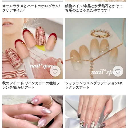
オーロララメとハートのホログラム/
鉱物ネイル/水晶とか天然石とかそっ
クリアネイル
ち系のこじゃれたやつです！
秋のツイード/ワインカラーの極細フ
シャラランラメ＆グラデーション/ネ
レンチ/細かいアート
ックレスアート