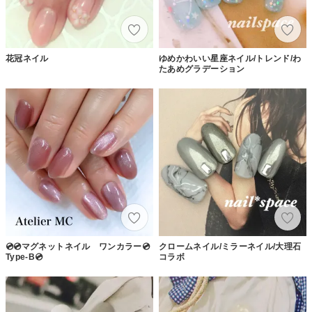
花冠ネイル
ゆめかわいい星座ネイル/トレンド/わ
たあめグラデーション
💿💿マグネットネイル ワンカラー💿
クロームネイル/ミラーネイル/大理石
Type-B💿
コラボ