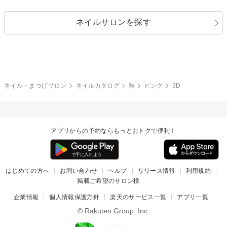
シルバー
グリーン
レース
ドット
パール
メタルパーツ
オフィス
パーティ
指定なし
春
ネイルサロンを探す
ブラック
ブラウン
ボーダー
アニマル
エアブラシ
3D
ブライダル
夏
秋
グレー
クリア
フラワー
プッチ
ネイルシール
その他(アート・パーツ)
冬
カラフル
ワンカラー
ピーコック
ネイル・まつげサロン
ネイルカタログ
秋
ピンク
3D
タイダイ
ツイード
マット
手書き
アプリからの予約ならもっとおトクで便利！
チェック
その他(デザイン)
はじめての方へ
お問い合わせ
ヘルプ
リリース情報
利用規約
掲載ご希望のサロン様
企業情報
個人情報保護方針
楽天のサービス一覧
アプリ一覧
© Rakuten Group, Inc.