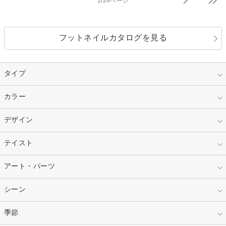
1/34ページ
フットネイルカタログを見る
タイプ
指定なし
カラー
ジェル
スカルプ
マニキュア
指定なし
デザイン
ピンク
ネイルチップ
ベージュ
ホワイト
指定なし
テイスト
フレンチ
レッド
ブルー
その他フレンチ
マーブル
指定なし
アート・パーツ
ゴージャス
パープル
オレンジ
カラーグラデーション
ラメグラデーション
シンプル
ガーリー
指定なし
シーン
ストーン
イエロー
ゴールド
ハート
リボン
カジュアル
押し花
ホログラム
指定なし
季節
和装