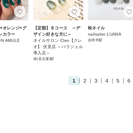
×オレンジ×グ
【定額】Ｂコース ～デ
秋ネイル
ンカラー
ザイン好きな方に～
nailsalon LUANA
ON AMULE
ネイルサロン Cleo【クレ
吉祥寺駅
オ】 伏見店 ～パラジェル
導入店～
栄(名古屋)駅
1
2
3
4
5
6