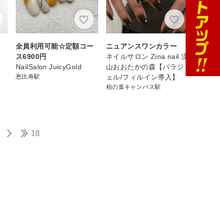
全員利用可能☆定額コー
ニュアンスワンカラー
ス6900円
ネイルサロン Zina nail 流
NailSalon JuicyGold
山おおたかの森【パラジ
恵比寿駅
ェル/フィルイン導入】
柏の葉キャンパス駅
18