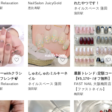
 Relaxation
NailSalon JuicyGold
れたやつです！
)駅
恵比寿駅
ネイルスペース 蒲田
蒲田駅
ーwithクラシ
しゅわしゅわミルキーネ
最新トレンド♪定額コ
フレンチ🍃
イル
【¥5,170~ /オフ無料】
 Relaxation
ネイルスペース 蒲田
FAST NAIL 大阪梅田店
)駅
蒲田駅
【ファストネイル】
梅田駅