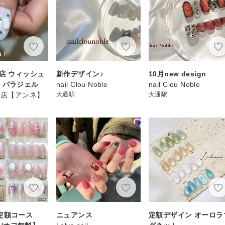
谷店 ウィッシュ
新作デザイン♪
10月new design
 パラジェル
nail Clou Noble
nail Clou Noble
渋谷店【アンネ】
大通駅
大通駅
定額コース
ニュアンス
定額デザイン オーロラ