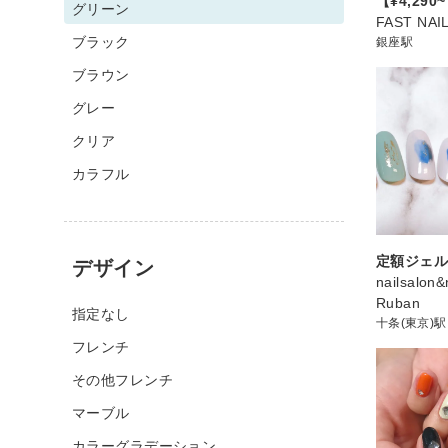
【¥4,290
グリーン
FAST NA
ブラック
銀座駅
ブラウン
グレー
クリア
カラフル
定額ジェ
デザイン
nailsalon&
Ruban
指定なし
十条(東京)駅
フレンチ
その他フレンチ
マーブル
カラーグラデーション