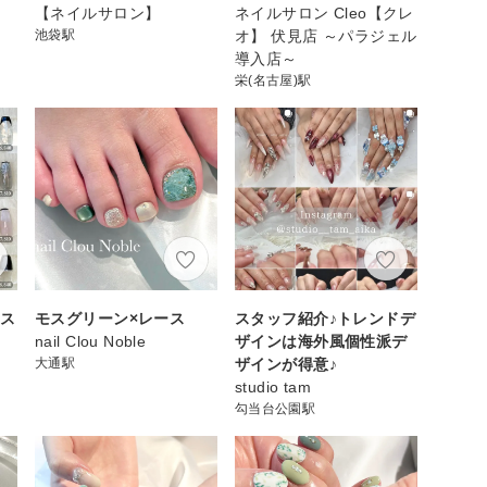
【ネイルサロン】
ネイルサロン Cleo【クレ
池袋駅
オ】 伏見店 ～パラジェル
導入店～
栄(名古屋)駅
ース
モスグリーン×レース
スタッフ紹介♪トレンドデ
nail Clou Noble
ザインは海外風個性派デ
大通駅
ザインが得意♪
studio tam
勾当台公園駅