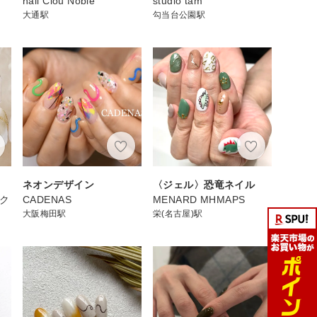
nail Clou Noble
studio tam
大通駅
勾当台公園駅
ネオンデザイン
〈ジェル〉恐竜ネイル
スク
CADENAS
MENARD MHMAPS
大阪梅田駅
栄(名古屋)駅