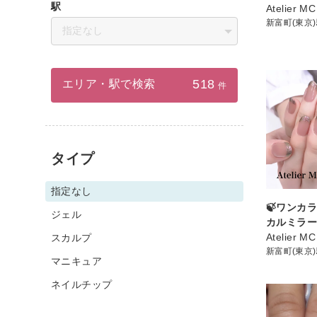
駅
Atelier MC
新富町(東京
指定なし
518
エリア・駅で検索
件
タイプ
指定なし
🍃ワンカラ
ジェル
カルミラー
Atelier MC
スカルプ
新富町(東京
マニキュア
ネイルチップ