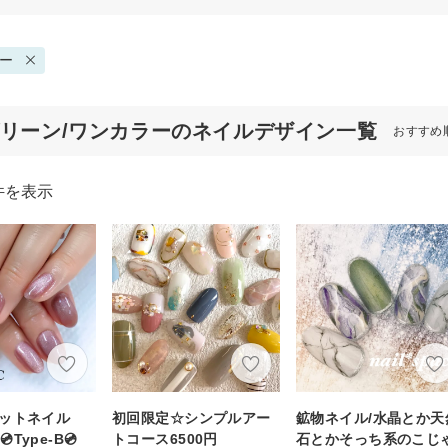
ー
グリーン/ワンカラーのネイルデザイン一覧
おすすめ
件を表示
グネットネイル
初回限定☆シンプルアー
鉱物ネイル/水晶とか天
Type-B💿
トコース6500円
石とかそっち系のこじ