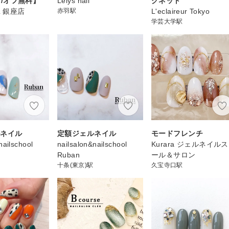
~ /オフ無料】
Lelys nail
グネット
IL 銀座店
赤羽駅
L'eclaireur Tokyo
学芸大学駅
ルネイル
定額ジェルネイル
モードフレンチ
nailschool
nailsalon&nailschool
Kurara ジェルネイル
Ruban
ール＆サロン
十条(東京)駅
久宝寺口駅