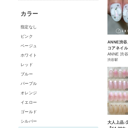
カラー
指定なし
ピンク
ANNE渋
ベージュ
コアネイル
ANNE 
ホワイト
渋谷駅
レッド
ブルー
パープル
オレンジ
イエロー
ゴールド
シルバー
大人上品♪