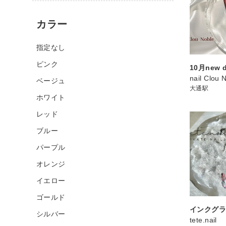
カラー
指定なし
ピンク
10月new d
nail Clou 
ベージュ
大通駅
ホワイト
レッド
ブルー
パープル
オレンジ
イエロー
ゴールド
インクグ
シルバー
tete.nail