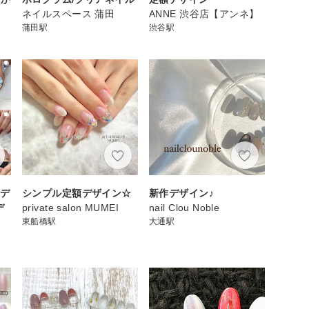
ネイルスペース 蒲田
ANNE 渋谷店【アンネ】
蒲田駅
渋谷駅
ドデ
シンプル定額デザイン☆
新作デザイン♪
デ
private salon MUMEI
nail Clou Noble
東船橋駅
大通駅