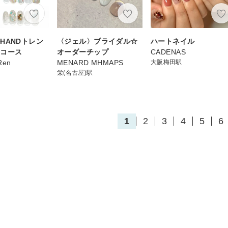
HANDトレン
〈ジェル〉ブライダル☆
ハートネイル
ンコース
オーダーチップ
CADENAS
Ren
MENARD MHMAPS
大阪梅田駅
栄(名古屋)駅
1
2
3
4
5
6