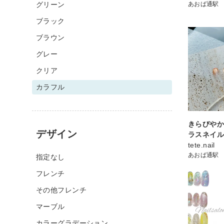
グリーン
あおば通駅
ブラック
ブラウン
グレー
クリア
カラフル
きらびや
デザイン
ラスネイ
tete.nail
あおば通駅
指定なし
フレンチ
その他フレンチ
マーブル
カラーグラデーション