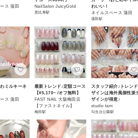
ース 蒲田
NailSalon JuicyGold
わいい！
恵比寿駅
ネイルスペース 蒲田
蒲田駅
ゅわミルキーネ
最新トレンド♪定額コース
スタッフ紹介♪トレン
【¥5,170~ /オフ無料】
ザインは海外風個性派
ース 蒲田
FAST NAIL 大阪梅田店
ザインが得意♪
【ファストネイル】
studio tam
梅田駅
勾当台公園駅