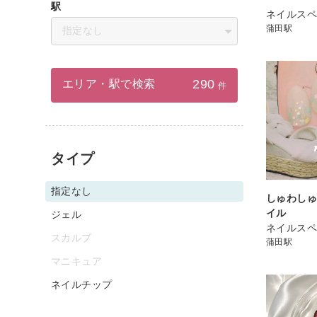
駅
ネイルスペ
蒲田駅
指定なし
290
エリア・駅で検索
件
タイプ
指定なし
しゅわし
イル
ジェル
ネイルスペ
スカルプ
蒲田駅
マニキュア
ネイルチップ