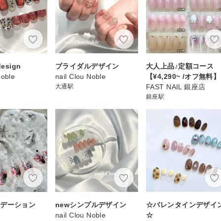
esign
ブライダルデザイン
大人上品♪定額コース
Noble
nail Clou Noble
【¥4,290~ /オフ無料】
大通駅
FAST NAIL 銀座店
銀座駅
ラデーション
newシンプルデザイン
☆バレンタインデザイ
nail Clou Noble
☆