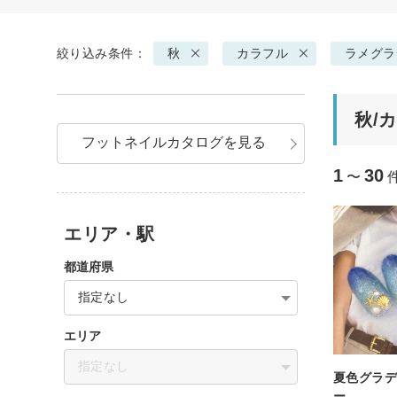
絞り込み条件：
秋
カラフル
ラメグラ
秋/
フットネイルカタログを見る
1
30
〜
エリア・駅
都道府県
指定なし
エリア
指定なし
夏色グラ
ー