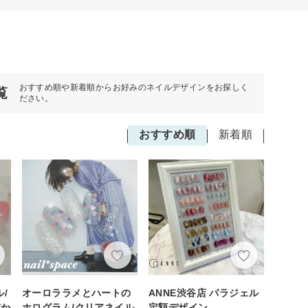
おすすめ順や新着順からお好みのネイルデザインをお探しく
覧
ださい。
おすすめ順
新着順
/
オーロララメとハートの
ANNE渋谷店 パラジェル
/か
ホログラム/クリアネイル
定額デザイン