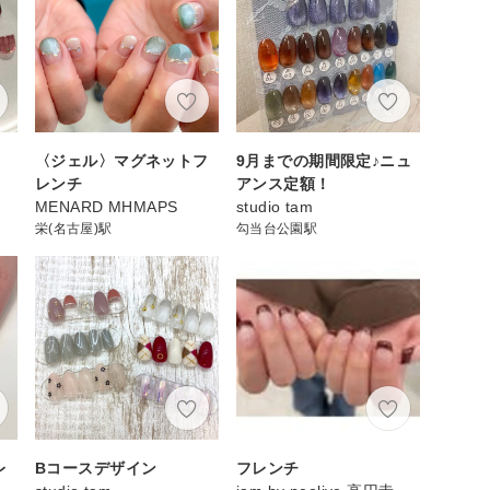
〈ジェル〉マグネットフ
9月までの期間限定♪ニュ
レンチ
アンス定額！
MENARD MHMAPS
studio tam
栄(名古屋)駅
勾当台公園駅
レ
Bコースデザイン
フレンチ