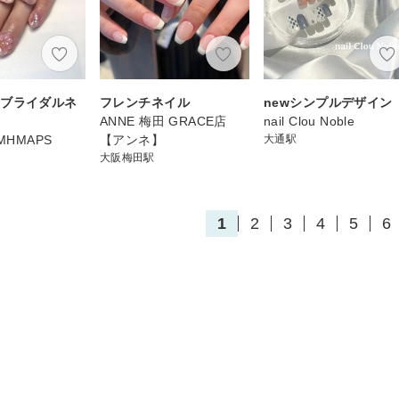
〉ブライダルネ
フレンチネイル
newシンプルデザイン
ANNE 梅田 GRACE店
nail Clou Noble
MHMAPS
【アンネ】
大通駅
大阪梅田駅
1
2
3
4
5
6