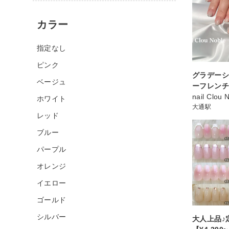
カラー
指定なし
ピンク
グラデーシ
ベージュ
ーフレン
nail Clou 
ホワイト
大通駅
レッド
ブルー
パープル
オレンジ
イエロー
ゴールド
シルバー
大人上品♪