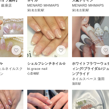
~ /オフ無料】
ネイル
ス風デザイン
IL 銀座店
MENARD MHMAPS
MENARD MHMAPS
栄(名古屋)駅
栄(名古屋)駅
✨
シェルフレンチネイル☆
ホワイトフラワーウェ
 ジェルネイルスク
bi.grace nail
ィング/ブライダル/ジ
ロン
心斎橋駅
ンブライド
ネイルスペース 蒲田
蒲田駅