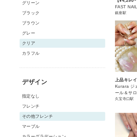
【¥4,290
グリーン
FAST NA
ブラック
銀座駅
ブラウン
グレー
クリア
カラフル
上品キレイ
デザイン
Kurara
ール＆サ
指定なし
久宝寺口駅
フレンチ
その他フレンチ
マーブル
カラーグラデーション