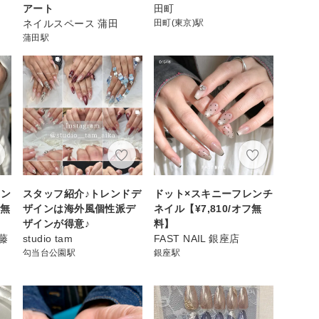
アート
田町
ネイルスペース 蒲田
田町(東京)駅
蒲田駅
レン
スタッフ紹介♪トレンドデ
ドット×スキニーフレンチ
フ無
ザインは海外風個性派デ
ネイル【¥7,810/オフ無
ザインが得意♪
料】
ト藤
studio tam
FAST NAIL 銀座店
】
勾当台公園駅
銀座駅