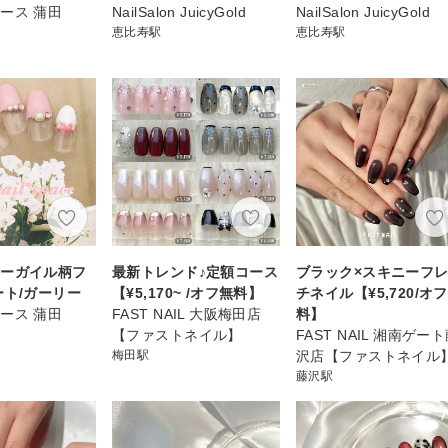
ース 蒲田
NailSalon JuicyGold
NailSalon JuicyGold
恵比寿駅
恵比寿駅
アーガイル柄フ
最新トレンド♪定額コース
ブラック×スキニーフ
ート/ガーリー
【¥5,170~ /オフ無料】
チネイル【¥5,720/オ
ース 蒲田
FAST NAIL 大阪梅田店
料】
【ファストネイル】
FAST NAIL 湘南ゲー
梅田駅
沢店【ファストネイル
藤沢駅