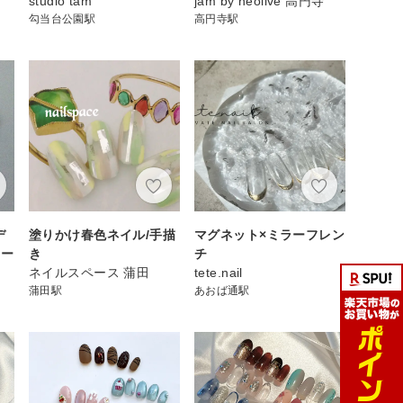
studio tam
jam by neolive 高円寺
勾当台公園駅
高円寺駅
デ
塗りかけ春色ネイル/手描
マグネット×ミラーフレン
ュー
き
チ
ネイルスペース 蒲田
tete.nail
蒲田駅
あおば通駅