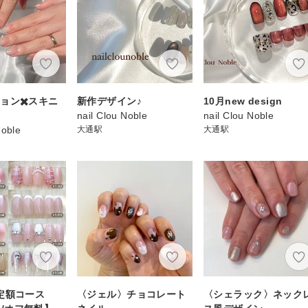
ョン✖️スキニ
新作デザイン♪
10月new design
チ
nail Clou Noble
nail Clou Noble
Noble
大通駅
大通駅
定額コース
〈ジェル〉チョコレート
〈シェラック〉ネック