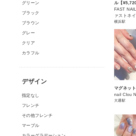
グリーン
ル【¥5,7
FAST NA
ブラック
ァストネ
横浜駅
ブラウン
グレー
クリア
カラフル
デザイン
マグネット
nail Clou 
指定なし
大通駅
フレンチ
その他フレンチ
マーブル
カラーグラデーション