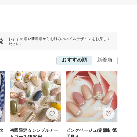
おすすめ順や新着順からお好みのネイルデザインをお探しく
覧
ださい。
おすすめ順
新着順
タ
初回限定☆シンプルアー
ピンクベージュ/定額制/派
トコース6500円
手見え