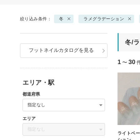
絞り込み条件：
冬
ラメグラデーション
冬/
フットネイルカタログを見る
1
30
〜
エリア・駅
都道府県
指定なし
エリア
指定なし
ライトベ
ション