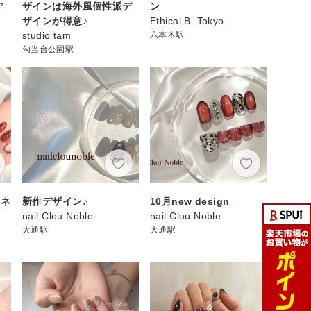
ア
ザインは海外風個性派デ
ン
ザインが得意♪
Ethical B. Tokyo
studio tam
六本木駅
勾当台公園駅
ーネ
新作デザイン♪
10月new design
nail Clou Noble
nail Clou Noble
大通駅
大通駅