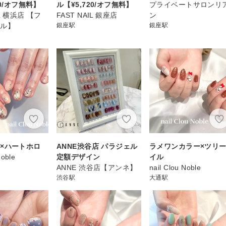
20/オフ無料】
ル【¥5,720/オフ無料】
プライベートサロンリ
IL 横浜店 【フ
FAST NAIL 銀座店
ン
イル】
銀座駅
銀座駅
×ハートホロ
ANNE渋谷店 パラジェル
ラメワンカラー×ツリ
Noble
定額デザイン
イル
ANNE 渋谷店【アンネ】
nail Clou Noble
渋谷駅
大通駅