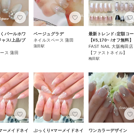
輝くパールホワ
ベージュグラデ
最新トレンド♪定額コ
ジャス/上品/ブ
ネイルスペース 蒲田
【¥5,170~ /オフ無料】
蒲田駅
FAST NAIL 大阪梅田店
ース 蒲田
【ファストネイル】
梅田駅
マーメイドネイ
ぷっくり×マーメイドネイ
ワンカラーデザイン