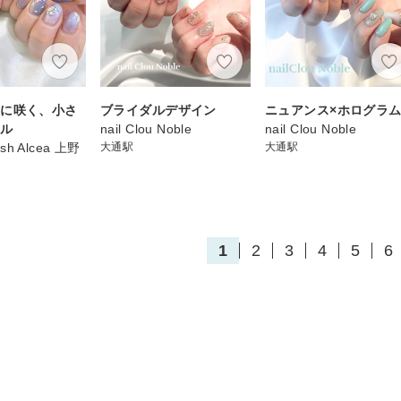
ーに咲く、小さ
ブライダルデザイン
ニュアンス×ホログラ
イル
nail Clou Noble
nail Clou Noble
ash Alcea 上野
大通駅
大通駅
1
2
3
4
5
6