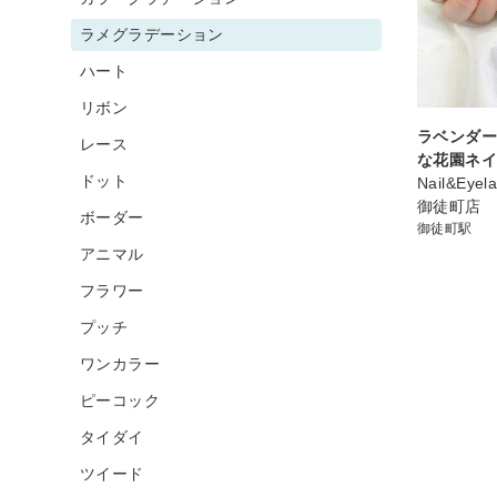
ラメグラデーション
ハート
リボン
ラベンダ
レース
な花園ネ
ドット
Nail&Eyel
御徒町店
ボーダー
御徒町駅
アニマル
フラワー
プッチ
ワンカラー
ピーコック
タイダイ
ツイード