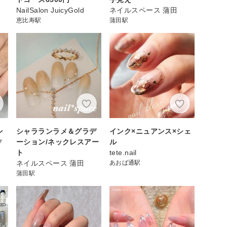
NailSalon JuicyGold
ネイルスペース 蒲田
恵比寿駅
蒲田駅
ン
シャラランラメ＆グラデ
インク×ニュアンス×シェ
フ
ーション/ネックレスアー
ル
ェ
ト
tete.nail
ネイルスペース 蒲田
あおば通駅
蒲田駅