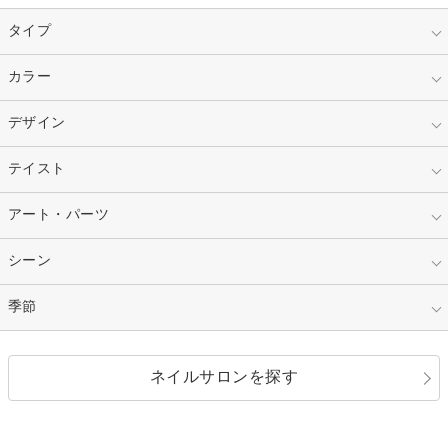
タイプ
指定なし
カラー
ジェル
スカルプ
マニキュア
指定なし
デザイン
ピンク
ネイルチップ
ベージュ
ホワイト
指定なし
テイスト
フレンチ
レッド
ブルー
その他フレンチ
マーブル
指定なし
アート・パーツ
ゴージャス
パープル
オレンジ
カラーグラデーション
ラメグラデーション
シンプル
ガーリー
指定なし
シーン
ストーン
イエロー
ゴールド
ハート
リボン
カジュアル
押し花
ホログラム
指定なし
季節
和装
シルバー
グリーン
レース
ドット
パール
メタルパーツ
オフィス
パーティ
指定なし
春
ネイルサロンを探す
ブラック
ブラウン
ボーダー
アニマル
エアブラシ
3D
ブライダル
夏
秋
グレー
クリア
フラワー
プッチ
ネイルシール
その他(アート・パーツ)
冬