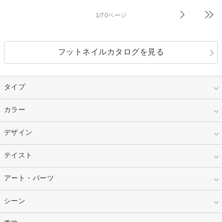
1/70ページ
フットネイルカタログを見る
タイプ
指定なし
カラー
ジェル
スカルプ
マニキュア
指定なし
デザイン
ピンク
ネイルチップ
ベージュ
ホワイト
指定なし
テイスト
フレンチ
レッド
ブルー
その他フレンチ
マーブル
指定なし
アート・パーツ
ゴージャス
パープル
オレンジ
カラーグラデーション
ラメグラデーション
シンプル
ガーリー
指定なし
シーン
ストーン
イエロー
ゴールド
ハート
リボン
カジュアル
押し花
ホログラム