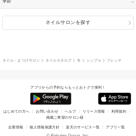
指定なし
季節
和装
シルバー
グリーン
レース
ドット
パール
メタルパーツ
オフィス
パーティ
指定なし
春
ネイルサロンを探す
ブラック
ブラウン
ボーダー
アニマル
エアブラシ
3D
ブライダル
夏
秋
グレー
クリア
フラワー
プッチ
ネイルシール
その他(アート・パーツ)
冬
カラフル
ワンカラー
ピーコック
ネイル・まつげサロン
ネイルカタログ
冬
シンプル
フレンチ
タイダイ
ツイード
マット
手書き
アプリからの予約ならもっとおトクで便利！
チェック
その他(デザイン)
はじめての方へ
お問い合わせ
ヘルプ
リリース情報
利用規約
掲載ご希望のサロン様
企業情報
個人情報保護方針
楽天のサービス一覧
アプリ一覧
© Rakuten Group, Inc.