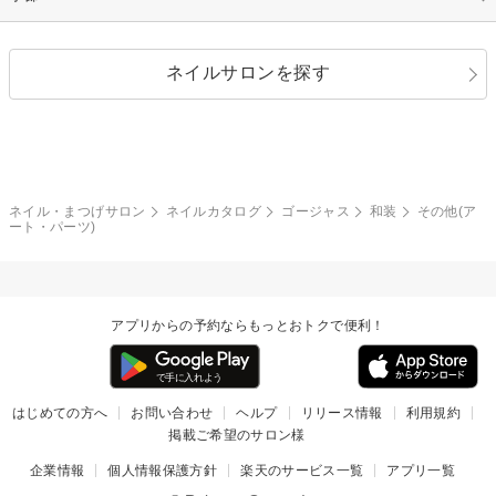
シルバー
グリーン
レース
ドット
パール
メタルパーツ
オフィス
パーティ
指定なし
春
ネイルサロンを探す
ブラック
ブラウン
ボーダー
アニマル
エアブラシ
3D
ブライダル
夏
秋
グレー
クリア
フラワー
プッチ
ネイルシール
その他(アート・パーツ)
冬
カラフル
ワンカラー
ピーコック
ネイル・まつげサロン
ネイルカタログ
ゴージャス
和装
その他(ア
タイダイ
ツイード
ート・パーツ)
マット
手書き
チェック
その他(デザイン)
アプリからの予約ならもっとおトクで便利！
はじめての方へ
お問い合わせ
ヘルプ
リリース情報
利用規約
掲載ご希望のサロン様
企業情報
個人情報保護方針
楽天のサービス一覧
アプリ一覧