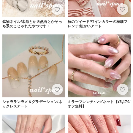
鉱物ネイル/水晶とか天然石とかそっ
秋のツイード/ワインカラーの極細フ
ち系のこじゃれたやつです！
レンチ/細かいアート
シャラランラメ＆グラデーション/ネ
ミラーフレンチ×マグネット【¥5,170/
ックレスアート
オフ無料】