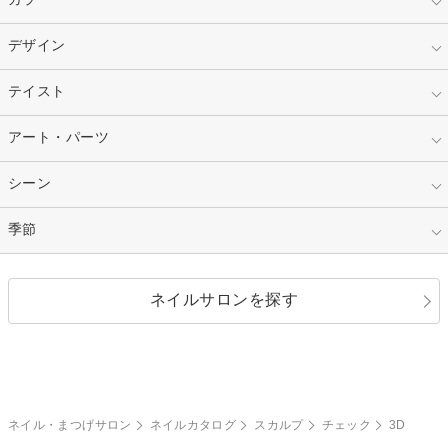
スカルプ
マニキュア
指定なし
デザイン
ピンク
ネイルチップ
ベージュ
ホワイト
指定なし
テイスト
フレンチ
レッド
ブルー
その他フレンチ
マーブル
指定なし
アート・パーツ
ゴージャス
パープル
オレンジ
カラーグラデーション
ラメグラデーション
シンプル
ガーリー
指定なし
シーン
ストーン
イエロー
ゴールド
ハート
リボン
カジュアル
押し花
ホログラム
指定なし
季節
和装
シルバー
グリーン
レース
ドット
パール
メタルパーツ
オフィス
パーティ
指定なし
春
ネイルサロンを探す
ブラック
ブラウン
ボーダー
アニマル
エアブラシ
3D
ブライダル
夏
秋
グレー
クリア
フラワー
プッチ
ネイルシール
その他(アート・パーツ)
冬
カラフル
ワンカラー
ピーコック
ネイル・まつげサロン
ネイルカタログ
スカルプ
チェック
3D
タイダイ
ツイード