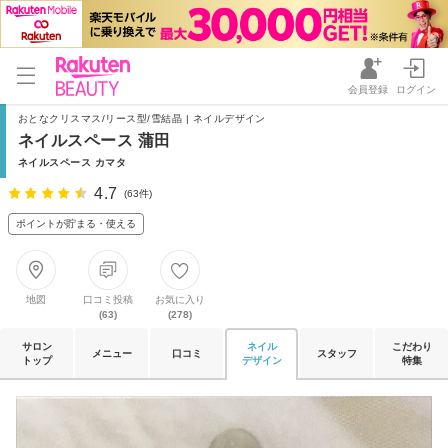
会員登録
ログイン
おとなクリスマス/リース型/雪結晶 | ネイルデザイン
ネイルスペース 蒲田
ネイルスペース カマタ
4.7
(63件)
ポイントが貯まる・使える
地図
口コミ投稿
お気に入り
(63)
(278)
サロン
ネイル
こだわり
メニュー
口コミ
スタッフ
トップ
デザイン
特集