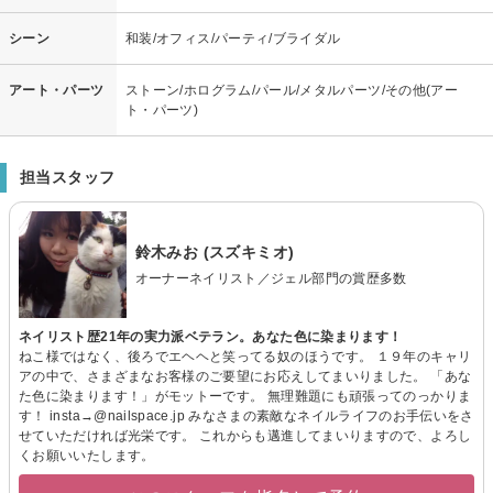
シーン
和装/オフィス/パーティ/ブライダル
アート・パーツ
ストーン/ホログラム/パール/メタルパーツ/その他(アー
ト・パーツ)
担当スタッフ
鈴木みお (スズキミオ)
オーナーネイリスト／ジェル部門の賞歴多数
ネイリスト歴21年の実力派ベテラン。あなた色に染まります！
ねこ様ではなく、後ろでエヘヘと笑ってる奴のほうです。 １９年のキャリ
アの中で、さまざまなお客様のご要望にお応えしてまいりました。 「あな
た色に染まります！」がモットーです。 無理難題にも頑張ってのっかりま
す！ insta→@nailspace.jp みなさまの素敵なネイルライフのお手伝いをさ
せていただければ光栄です。 これからも邁進してまいりますので、よろし
くお願いいたします。