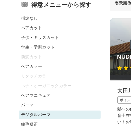
表示順
得意メニューから探す
指定なし
ヘアカット
子供・キッズカット
学生・学割カット
NUD
前髪カット
ヘアカラー
リタッチカラー
ヘナ・オーガニックカラー
太田
ヘアマニキュア
ポイン
パーマ
髪への
デジタルパーマ
育士在
い！お
縮毛矯正