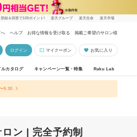
登録＆回答で100ポイント!
楽天グループ
楽天生命
楽天市場
方へ
ヘルプ
お得な情報を受け取る
掲載ご希望のサロン様
ログイン
マイクーポン
お気に入り
イルカタログ
キャンペーン一覧・特集
Raku Lab
5:30
ン | 完全予約制