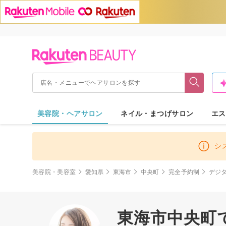
美容院・ヘアサロン
ネイル・まつげサロン
エス
シ
美容院・美容室
愛知県
東海市
中央町
完全予約制
デジ
東海市中央町