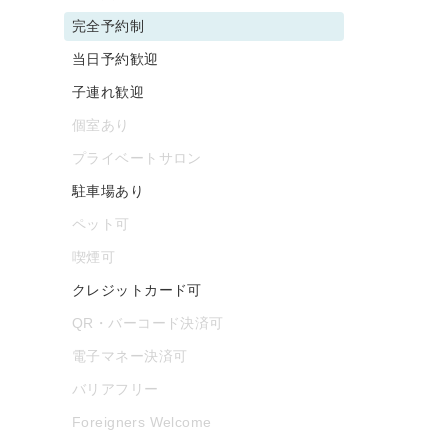
完全予約制
当日予約歓迎
子連れ歓迎
個室あり
プライベートサロン
駐車場あり
ペット可
喫煙可
クレジットカード可
QR・バーコード決済可
電子マネー決済可
バリアフリー
Foreigners Welcome