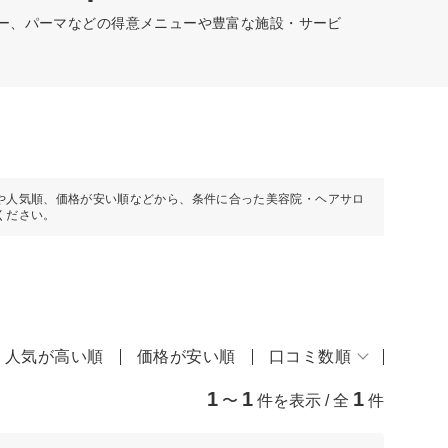
ラー、パーマなどの得意メニューや豊富な施設・サービ
や人気順、価格が安い順などから、条件に合った美容院・ヘアサロ
ください。
人気が高い順
価格が安い順
口コミ数順
1
1
1
〜
件を表示 / 全
件