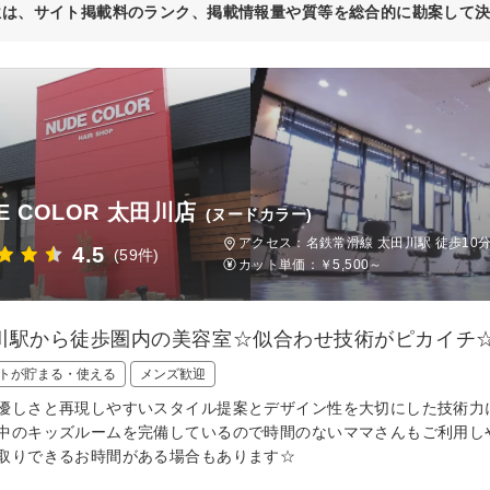
位は、サイト掲載料のランク、掲載情報量や質等を総合的に勘案して
E COLOR 太田川店
(ヌードカラー)
アクセス：名鉄常滑線 太田川駅 徒歩10
4.5
(59件)
カット単価：
￥5,500～
川駅から徒歩圏内の美容室☆似合わせ技術がピカイチ
トが貯まる・使える
メンズ歓迎
優しさと再現しやすいスタイル提案とデザイン性を大切にした技術力
中のキッズルームを完備しているので時間のないママさんもご利用し
取りできるお時間がある場合もあります☆