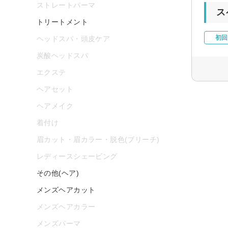
ストレートパーマ
ス
トリートメント
初回
ヘッドスパ・頭皮ケア
炭酸ヘッドスパ
エクステ
ヘアセット
ヘアメイク
着付け
眉カット・眉カラー・脱色(ブリーチ)
レディースシェービング
その他(ヘア)
メンズヘアカット
メンズヘアカラー
メンズパーマ