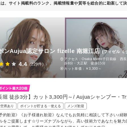
位は、サイト掲載料のランク、掲載情報量や質等を総合的に勘案して
ンAujua認定サロン fizelle 南堀江店
(フィゼル 
アクセス：Osaka Metro千日前線
4.4
歩8分・大正駅 徒歩15分
(229件)
カット単価：
￥3,300～
堀 徒歩3分】カット3,300円～/ Aujuaシャンプー・
日空席あり
ポイントが貯まる・使える
メンズ歓迎
予約歓迎》《お子様連れ歓迎》なんでもお気軽に相談して下さい♪経
ルをご提案します☆リーズナブルながら、高い技術力であなたを魅力的に