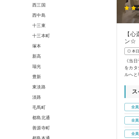
西三国
西中島
十三東
【心
十三本町
ン☆
塚本
◎ 本
新高
《当日
瑞光
をカタ
ルへと
豊新
東淡路
ス
淡路
毛馬町
全員
都島北通
全員
善源寺町
全員
都島本通