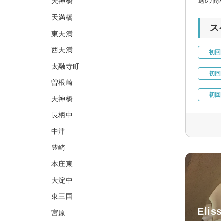
選の商
天神橋
天満橋
ス
東天満
西天満
初回
太融寺町
初回
曽根崎
初回
天神橋
長柄中
中津
豊崎
本庄東
大淀中
東三国
Elis
宮原