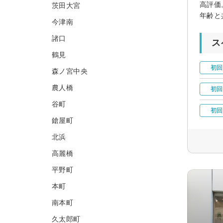
高評価
茨田大宮
年齢と
今津南
諸口
ス
鶴見
初回
森ノ宮中央
農人橋
初回
谷町
初回
鎗屋町
北浜
高麗橋
平野町
本町
南本町
久太郎町