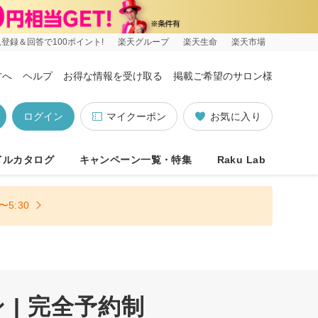
登録＆回答で100ポイント!
楽天グループ
楽天生命
楽天市場
方へ
ヘルプ
お得な情報を受け取る
掲載ご希望のサロン様
ログイン
マイクーポン
お気に入り
イルカタログ
キャンペーン一覧・特集
Raku Lab
5:30
| 完全予約制