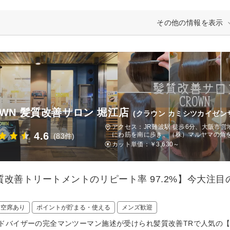
その他の情報を表示
OWN 髪質改善サロン 堀江店
(クラウン カミシツカイゼン
アクセス：JR難波駅 徒歩6分、大阪市
4.6
にわ筋を南に歩き、（株）マルヤマの角
(83件)
カット単価：
￥3,630～
質改善トリートメントのリピート率 97.2%】今大注
日空席あり
ポイントが貯まる・使える
メンズ歓迎
ドバイザーの完全マンツーマン施述が受けられ髪質改善TRで人気の【