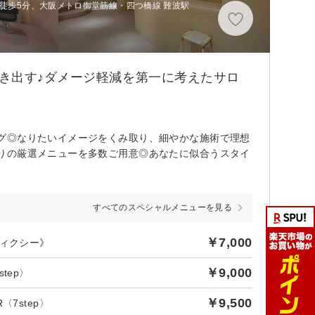
 徒歩5分、大阪メトロ御堂筋線・四つ橋線 難波駅
き出す♪ダメージ軽減を第一に考えたサロ
グ◎なりたいイメージをくみ取り、細やかな施術で理想
りの厳選メニューを多数ご用意◎あなたに似合うスタイ
すべてのスペシャルメニューを見る
￥7,000
ディクシー》
￥9,000
tep〉
￥9,500
7step〉