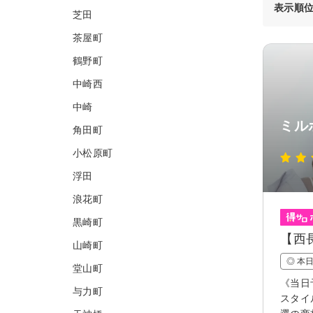
表示順
芝田
茶屋町
鶴野町
中崎西
中崎
ミルボ
角田町
小松原町
浮田
浪花町
黒崎町
【西長
山崎町
◎ 本
堂山町
《当日
与力町
スタイ