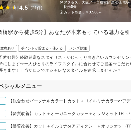
アクセス：大阪メトロ御堂筋線 心斎橋駅
4.5
徒歩5分
(71件)
カット単価：
￥3,500～
斎橋駅から徒歩5分】あなたが本来もっている魅力を引
日空席あり
ポイントが貯まる・使える
メンズ歓迎
予約歓迎》経験豊富なスタイリストがじっくり向き合いカウンセリン
チにします☆一人ひとりのライフスタイルに合わせてご提案☆こだわ
導きます！！当サロンでオシャレなスタイルを追求しませんか？
ペシャルメニュー
【似合わせパーソナルカラー】カット＋《イルミナカラーorア
【髪質改善】カット＋オーガニックカラー＋オッジオットTR〈7s
【髪質改善】カット＋イルミナorアディクシー＋オッジオットTR〈