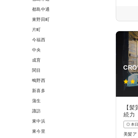
都島中通
東野田町
片町
今福西
中央
成育
CR
関目
鴫野西
新喜多
蒲生
【髪
諏訪
続力
東中浜
◎ 本
東今里
美髪ア