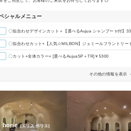
材をご用意して、お客様のご来店をお待ちしております◎
ペシャルメニュー
〇似合わせデザインカット＋【選べるAujua シャンプー tr付】33
〇似合わせカット+【人気☆MILBON】ジェミールフラントリー
〇カット+全体カラー+ [選べるAujuaSP＋TR]￥5300
その他の情報を表示
s horie
(エリス ホリエ)