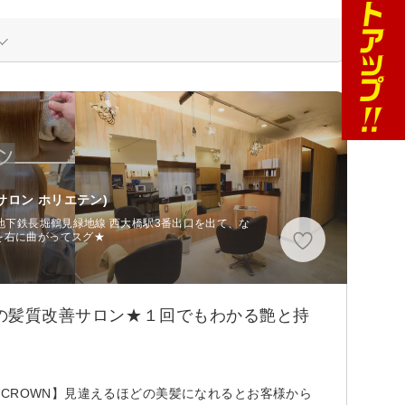
サロン ホリエテン)
営地下鉄長堀鶴見緑地線 西大橋駅3番出口を出て、な
を右に曲がってスグ★
目の髪質改善サロン★１回でもわかる艶と持
CROWN】見違えるほどの美髪になれるとお客様から