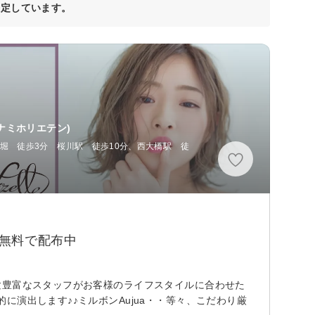
決定しています。
ミナミホリエテン)
 西長堀 徒歩3分 桜川駅 徒歩10分、西大橋駅 徒
Tr無料で配布中
験豊富なスタッフがお客様のライフスタイルに合わせた
演出します♪♪ミルボンAujua・・等々、こだわり厳