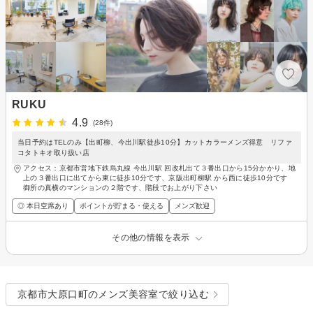
RUKU
4.9
(28件)
当日予約はTELのみ【出町柳、今出川駅徒歩10分】カットカラーメンズ得意 リファ
コタトキオ取り扱い店
アクセス：京都市営地下鉄烏丸線 今出川駅 回改札出て３番出口から15分かかり、地
上の３番出口に出てから東に徒歩10分です、京阪出町柳駅 から西に徒歩10分です
御所の真横のマンションの２階です、階段でお上がり下さい
◎ 本日空席あり
ポイントが貯まる・使える
メンズ歓迎
その他の情報を表示
京都市大原口町のメンズ美容室で絞り込む