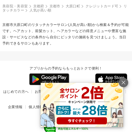
美容院・美容室
京都府
京都市
大原口町
クレジットカード可
リ
タッチカラー
人気が高い順
京都市大原口町の
リタッチカラー
サロン(人気が高い順)から検索＆予約が可能
です。ヘアカット、前髪カット、ヘアカラーなどの得意メニューや豊富な施
設・サービスなどの条件から自分にピッタリの施術を見つけましょう。当日
予約できるサロンもあります。
アプリからの予約ならもっとおトクで便利！
はじめての方へ
お問い合わせ
ヘルプ
リリース情報
利用規約
掲載ご希望のサロン様
企業情報
個人情報保護方針
楽天のサービス一覧
アプリ一覧
© Rakuten Group, Inc.