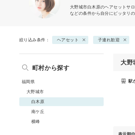
大野城市白木原の
ヘアセット
サロ
などの条件から自分にピッタリ
絞り込み条件：
ヘアセット
子連れ歓迎
大野
町村から探す
駅
福岡県
大野城市
白木原
南ケ丘
横峰
表示順