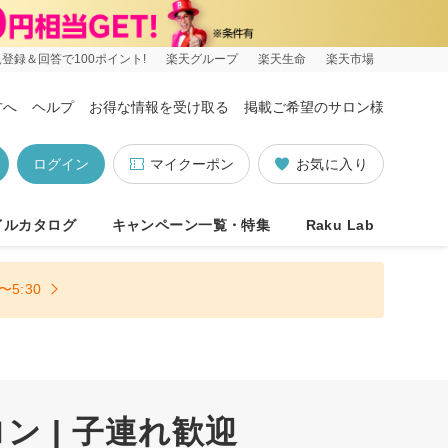
登録＆回答で100ポイント!
楽天グループ
楽天生命
楽天市場
方へ
ヘルプ
お得な情報を受け取る
掲載ご希望のサロン様
ログイン
マイクーポン
お気に入り
イルカタログ
キャンペーン一覧・特集
Raku Lab
5:30
 | 子連れ歓迎