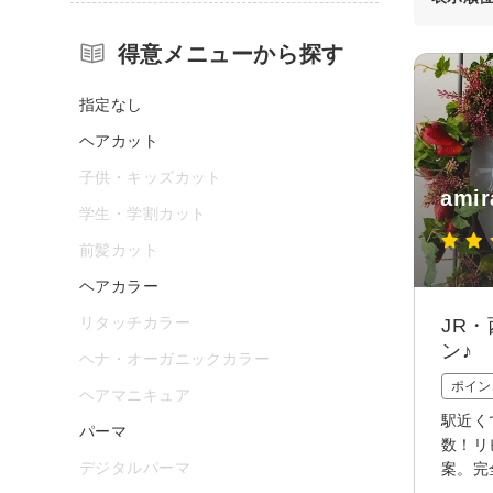
得意メニューから探す
指定なし
ヘアカット
子供・キッズカット
amir
学生・学割カット
前髪カット
ヘアカラー
リタッチカラー
JR
ン♪
ヘナ・オーガニックカラー
ポイン
ヘアマニキュア
駅近く
パーマ
数！リ
デジタルパーマ
案。完