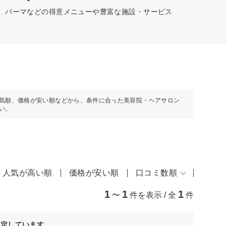
ー、パーマなどの得意メニューや豊富な施設・サービス
気順、価格が安い順などから、条件に合った美容院・ヘアサロン
い。
人気が高い順
価格が安い順
口コミ数順
1
1
1
〜
件を表示 / 全
件
決定しています。