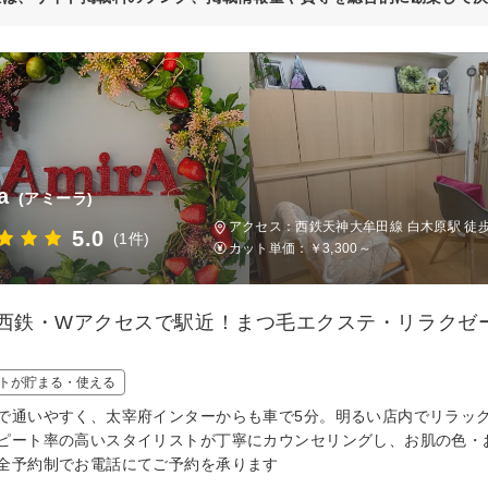
a
(アミーラ)
アクセス：西鉄天神大牟田線 白木原駅 徒歩
5.0
(1件)
カット単価：
￥3,300～
・西鉄・Wアクセスで駅近！まつ毛エクステ・リラクゼ
トが貯まる・使える
で通いやすく、太宰府インターからも車で5分。明るい店内でリラッ
ピート率の高いスタイリストが丁寧にカウンセリングし、お肌の色・
全予約制でお電話にてご予約を承ります