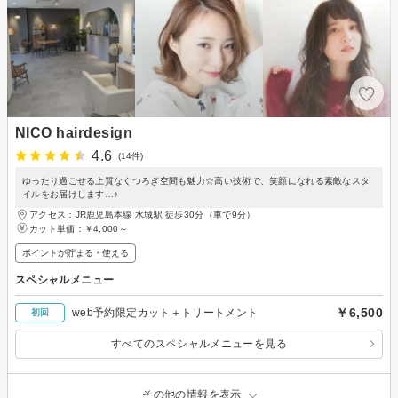
NICO hairdesign
4.6
(14件)
ゆったり過ごせる上質なくつろぎ空間も魅力☆高い技術で、笑顔になれる素敵なスタ
イルをお届けします…♪
アクセス：JR鹿児島本線 水城駅 徒歩30分（車で9分）
カット単価：
￥4,000～
ポイントが貯まる・使える
スペシャルメニュー
￥6,500
web予約限定カット＋トリートメント
初回
すべてのスペシャルメニューを見る
その他の情報を表示