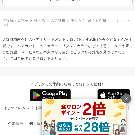
美容院・美容室
福岡県
大野城市
南ケ丘
完全予約制
トリートメ
ント
大野城市南ケ丘の
ヘアトリートメント
サロン(おすすめ順)から検索＆予約が可
能です。ヘアカット、ヘアカラー、リタッチカラーなどの得意メニューや豊
富な施設・サービスなどの条件から自分にピッタリの施術を見つけましょ
う。当日予約できるサロンもあります。
アプリからの予約ならもっとおトクで便利！
はじめての方へ
お問い合わせ
ヘルプ
リリース情報
利用規約
掲載ご希望のサロン様
企業情報
個人情報保護方針
楽天のサービス一覧
アプリ一覧
© Rakuten Group, Inc.