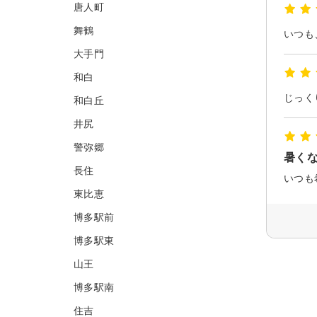
唐人町
舞鶴
いつも
大手門
和白
じっく
和白丘
井尻
警弥郷
暑く
長住
いつも
東比恵
博多駅前
博多駅東
山王
博多駅南
住吉