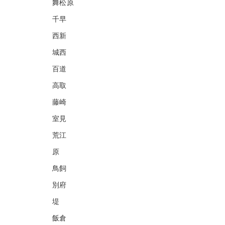
舞松原
千早
西新
城西
百道
高取
藤崎
室見
荒江
原
鳥飼
別府
堤
飯倉