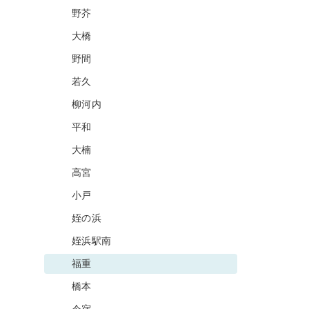
野芥
大橋
野間
若久
柳河内
平和
大楠
高宮
小戸
姪の浜
姪浜駅南
福重
橋本
今宿