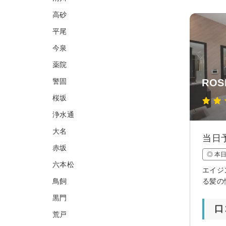
高砂
平尾
今泉
薬院
警固
ROS
桜坂
浄水通
大名
当日
赤坂
◎ 本
六本松
エイジ
鳥飼
る髪の
黒門
口
荒戸