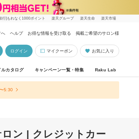
銀行]もれなく1000ポイント
楽天グループ
楽天生命
楽天市場
方へ
ヘルプ
お得な情報を受け取る
掲載ご希望のサロン様
ログイン
マイクーポン
お気に入り
イルカタログ
キャンペーン一覧・特集
Raku Lab
5:30
ン | クレジットカー