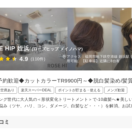
E HIP 姪浜
(ローズヒップ メイノハマ)
アクセス：福岡市地下鉄空港線 姪浜駅 徒
4.9
(110件)
用可能、【駐車場】近隣に8台有
予約歓迎◆カットカラーTR9900円～◆脱白髪染め/髪
日空席あり
楽天スーパーDEAL
ポイントが貯まる・使える
メンズ歓迎
ング世代に大人気の＜形状変化トリートメント＞で-10歳髪へ★美し
悩み（ツヤ、ハリ、コシ、ダメージ、白髪など・・・）を解消。お試
コミ