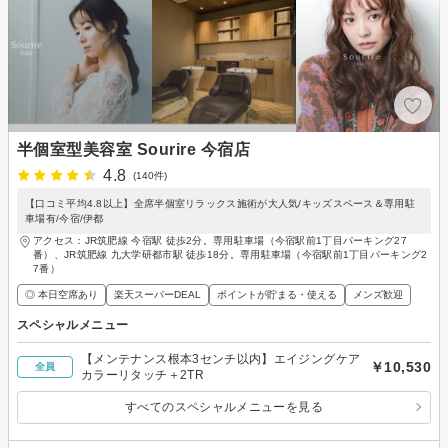
半個室型美容室 Sourire 今宿店
4.8
(140件)
【口コミ平均4.8以上】全席半個室リラックス施術が大人気/キッズスペース＆専用駐
車場有/今宿/伊都
アクセス：JR筑肥線 今宿駅 徒歩2分。専用駐車場（今宿駅前1丁目パーキング27
番）、JR筑肥線 九大学研都市駅 徒歩18分。専用駐車場（今宿駅前1丁目パーキング2
7番）
◎ 本日空席あり
楽天スーパーDEAL
ポイントが貯まる・使える
メンズ歓迎
スペシャルメニュー
【メンテナンス根本3センチ以内】エイジングケア
￥10,530
全員
カラーリタッチ＋2TR
すべてのスペシャルメニューを見る