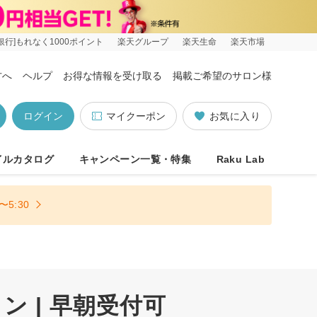
銀行]もれなく1000ポイント
楽天グループ
楽天生命
楽天市場
方へ
ヘルプ
お得な情報を受け取る
掲載ご希望のサロン様
ログイン
マイクーポン
お気に入り
イルカタログ
キャンペーン一覧・特集
Raku Lab
5:30
 | 早朝受付可