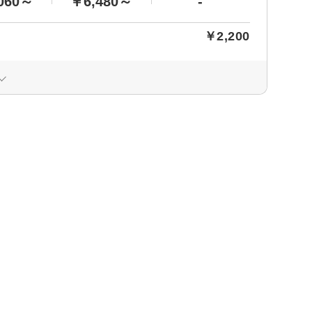
060～
￥6,480～
-
￥2,200