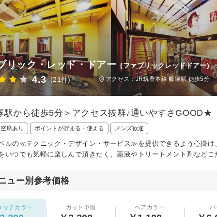
ブリック・レッド・ドアー
(ファブリックレッドドアー)
4.3
(21件)
アクセス：JR筑豊本線 飯塚駅 徒歩5分
塚駅から徒歩5分＞アクセス抜群♪通いやすさGOOD★
日空席あり
ポイントが貯まる・使える
メンズ歓迎
ベルの≪テクニック・デザイン・サービス≫を提供できるよう心掛け
をいつでも気軽に楽しんで頂きたく、薬液やトリートメント剤などこ
ニュー別参考価格
タッチカラー
カット単価
ヘアカラー
パ