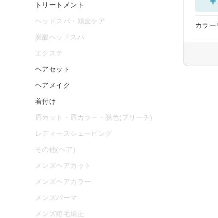
￥
トリートメント
ヘッドスパ・頭皮ケア
カラー
炭酸ヘッドスパ
エクステ
ヘアセット
ヘアメイク
着付け
眉カット・眉カラー・脱色(ブリーチ)
レディースシェービング
その他(ヘア)
メンズヘアカット
メンズヘアカラー
メンズパーマ
メンズ縮毛矯正