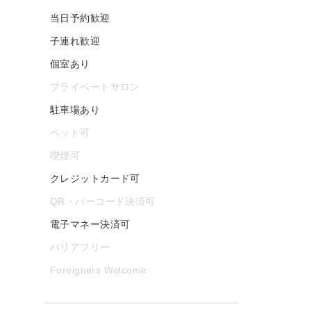
当日予約歓迎
子連れ歓迎
個室あり
プライベートサロン
駐車場あり
ペット可
喫煙可
クレジットカード可
QR・バーコード決済可
電子マネー決済可
バリアフリー
Foreigners Welcome