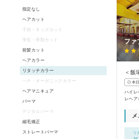
指定なし
ヘアカット
子供・キッズカット
学生・学割カット
ファ
前髪カット
ヘアカラー
リタッチカラー
＜飯
ヘナ・オーガニックカラー
◎ 本
ヘアマニキュア
ハイレ
レヘア
パーマ
デジタルパーマ
メ
縮毛矯正
ストレートパーマ
リ