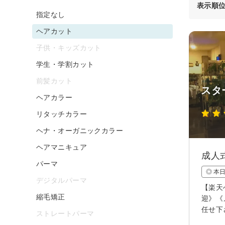
表示順
指定なし
ヘアカット
子供・キッズカット
学生・学割カット
前髪カット
スタ
ヘアカラー
リタッチカラー
ヘナ・オーガニックカラー
ヘアマニキュア
成人
パーマ
◎ 本
デジタルパーマ
【楽天
縮毛矯正
迎》《
任せ下
ストレートパーマ