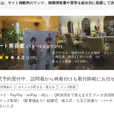
位は、サイト掲載料のランク、掲載情報量や質等を総合的に勘案して
ート美容室
(スタートビヨウシツ)
アクセス：国道10号コメダ珈琲、マクド
4.0
崎交通 前田2丁目バス停 3分
(12件)
カット単価：
￥2,000～
式予約受付中、訪問着から袴着付けも着付師範にお任せ
日空席あり
ポイントが貯まる・使える
メンズ歓迎
ぺイ・PayPay・auPay・d払い・QR決済全て使えます】クレカ
メンズ歓迎》《駐車場あり》結婚式・成人式・七五三前撮り・パーティ
さい☆彡