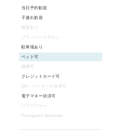
当日予約歓迎
子連れ歓迎
個室あり
プライベートサロン
駐車場あり
ペット可
喫煙可
クレジットカード可
QR・バーコード決済可
電子マネー決済可
バリアフリー
Foreigners Welcome