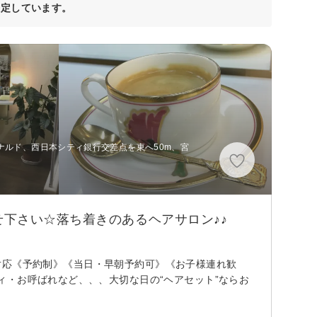
決定しています。
ナルド、西日本シティ銀行交差点を東へ50m、宮
下さい☆落ち着きのあるヘアサロン♪♪
決済対応《予約制》《当日・早朝予約可》《お子様連れ歓
・お呼ばれなど、、、大切な日の“ヘアセット”ならお