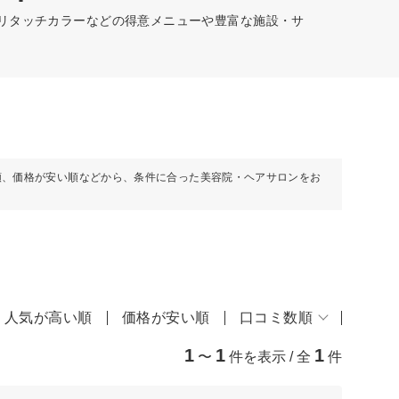
、リタッチカラーなどの得意メニューや豊富な施設・サ
順、価格が安い順などから、条件に合った美容院・ヘアサロンをお
人気が高い順
価格が安い順
口コミ数順
1
1
1
〜
件を表示 / 全
件