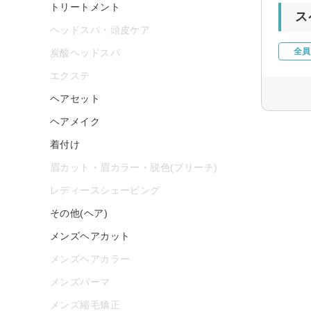
トリートメント
ス
ヘッドスパ・頭皮ケア
全員
炭酸ヘッドスパ
エクステ
ヘアセット
ヘアメイク
着付け
眉カット・眉カラー・脱色(ブリーチ)
レディースシェービング
その他(ヘア)
メンズヘアカット
メンズヘアカラー
メンズパーマ
メンズ縮毛矯正