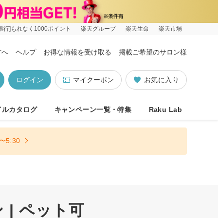
銀行]もれなく1000ポイント
楽天グループ
楽天生命
楽天市場
方へ
ヘルプ
お得な情報を受け取る
掲載ご希望のサロン様
ログイン
マイクーポン
お気に入り
イルカタログ
キャンペーン一覧・特集
Raku Lab
5:30
| ペット可