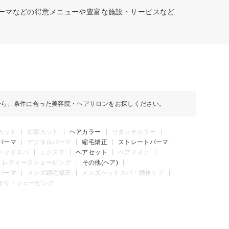
パーマなどの得意メニューや豊富な施設・サービスなど
から、条件に合った美容院・ヘアサロンをお探しください。
カット
前髪カット
ヘアカラー
リタッチカラー
パーマ
デジタルパーマ
縮毛矯正
ストレートパーマ
ヘッドスパ
エクステ
ヘアセット
ヘアメイク
レディースシェービング
その他(ヘア)
パーマ
メンズ縮毛矯正
メンズヘッドスパ・頭皮ケア
そり・シェービング