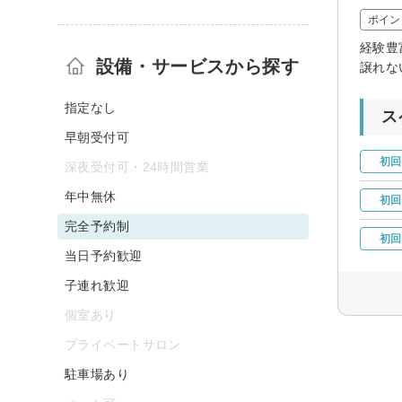
ポイン
経験豊
設備・サービスから探す
譲れな
指定なし
ス
早朝受付可
初回
深夜受付可・24時間営業
年中無休
初回
完全予約制
初回
当日予約歓迎
子連れ歓迎
個室あり
プライベートサロン
駐車場あり