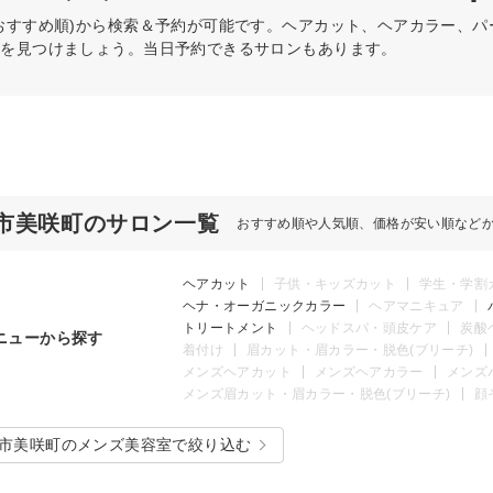
おすすめ順)から検索＆予約が可能です。ヘアカット、ヘアカラー、
術を見つけましょう。当日予約できるサロンもあります。
市美咲町のサロン一覧
おすすめ順や人気順、価格が安い順など
ヘアカット
子供・キッズカット
学生・学割
ヘナ・オーガニックカラー
ヘアマニキュア
トリートメント
ヘッドスパ・頭皮ケア
炭酸
ニューから探す
着付け
眉カット・眉カラー・脱色(ブリーチ)
メンズヘアカット
メンズヘアカラー
メンズ
メンズ眉カット・眉カラー・脱色(ブリーチ)
顔
市美咲町のメンズ美容室で絞り込む