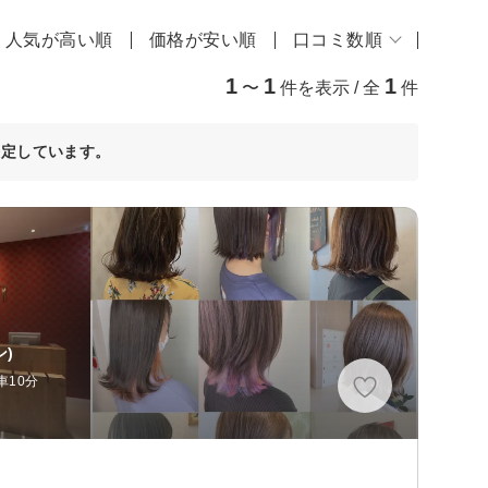
人気が高い順
価格が安い順
口コミ数順
1
1
1
〜
件を表示 / 全
件
決定しています。
)
車10分