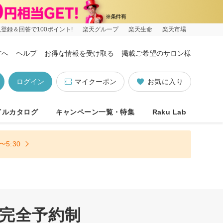
登録＆回答で100ポイント!
楽天グループ
楽天生命
楽天市場
方へ
ヘルプ
お得な情報を受け取る
掲載ご希望のサロン様
ログイン
マイクーポン
お気に入り
イルカタログ
キャンペーン一覧・特集
Raku Lab
5:30
 完全予約制