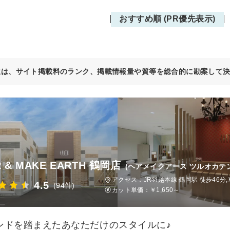
おすすめ順 (PR優先表示)
位は、サイト掲載料のランク、掲載情報量や質等を総合的に勘案して
R & MAKE EARTH 鶴岡店
(ヘアメイクアース ツルオカテン
アクセス：JR羽越本線 鶴岡駅 徒歩46分,
4.5
(94件)
カット単価：
￥1,650～
ンドを踏まえたあなただけのスタイルに♪